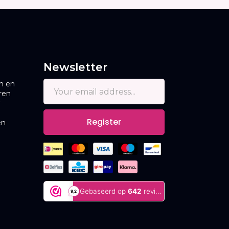
Newsletter
n en
ren
r
Register
en