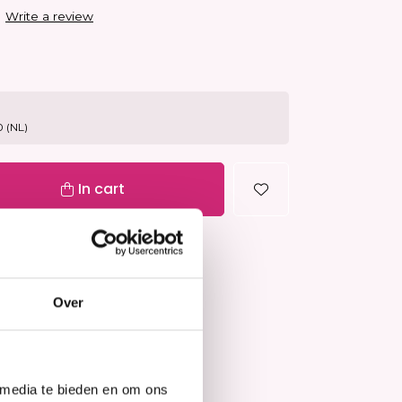
Hair Mask
|
Write a review
 (NL)
In cart
In stock
=
morgen in huis
jd
tie
Over
vanaf €40 (NL&BE)
 media te bieden en om ons