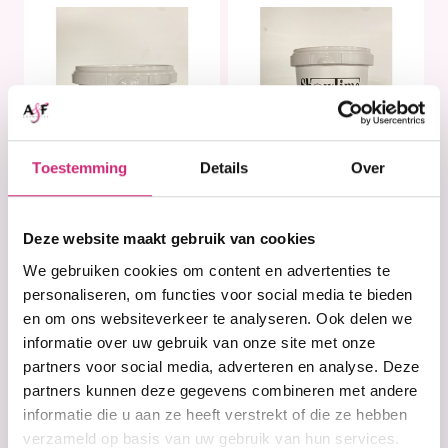
Toestemming
Details
Over
In stock
In stock
Deze website maakt gebruik van cookies
Showtime Ultra
Showtime Ultra
Light
Light
We gebruiken cookies om content en advertenties te
Blondeerpoeder
Blondeerpoeder
personaliseren, om functies voor social media te bieden
(100g)
(200g)
en om ons websiteverkeer te analyseren. Ook delen we
informatie over uw gebruik van onze site met onze
partners voor social media, adverteren en analyse. Deze
€4,99
€6,99
partners kunnen deze gegevens combineren met andere
informatie die u aan ze heeft verstrekt of die ze hebben
verzameld op basis van uw gebruik van hun services.