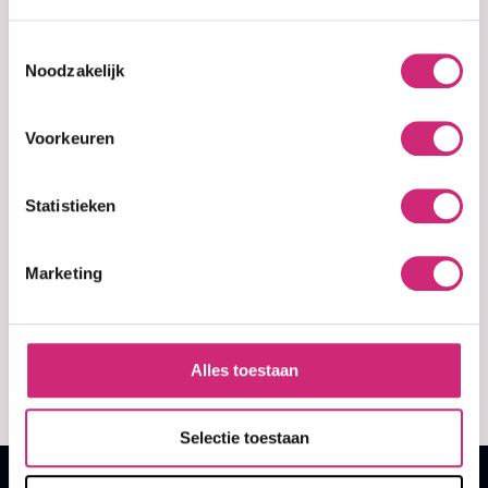
Toestemmingsselectie
Noodzakelijk
Voorkeuren
Statistieken
In stock
Showtime Ultra
Light
Blondeerpoeder
Marketing
(50g)
€2,99
Alles toestaan
Selectie toestaan