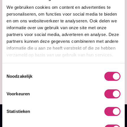
We gebruiken cookies om content en advertenties te
personaliseren, om functies voor social media te bieden
en om ons websiteverkeer te analyseren. Ook delen we
informatie over uw gebruik van onze site met onze
partners voor social media, adverteren en analyse. Deze
partners kunnen deze gegevens combineren met andere
informatie die u aan ze heeft verstrekt of die ze hebben
In stock
In stock
Bronztone
BRONZTONE
verzameld op basis van uw gebruik van hun services.
Clarifying Milk
LIGHTENING
300ml
CREAM (275ml)
Toestemmingsselectie
Noodzakelijk
€16,99
€12,99
Voorkeuren
Statistieken