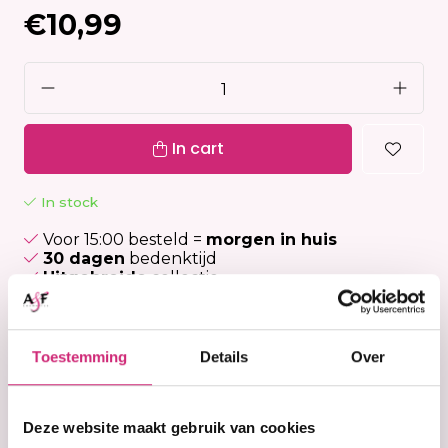
€10,99
In cart
In stock
Voor 15:00 besteld =
morgen in huis
30 dagen
bedenktijd
Uitgebreide
collectie
Gratis verzending
vanaf €40 (NL&BE)
Toestemming
Details
Over
Productinformation
Deze website maakt gebruik van cookies