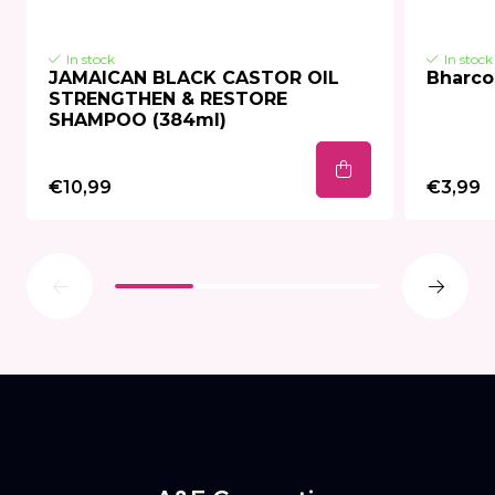
In stock
In stock
JAMAICAN BLACK CASTOR OIL
Bharco 
STRENGTHEN & RESTORE
SHAMPOO (384ml)
€10,99
€3,99