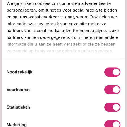
Fantasia's Jamaican Black Castor Oil is a natural
We gebruiken cookies om content en advertenties te
emollient that's extremely rich in Vitamin E and
personaliseren, om functies voor social media te bieden
essential fatty acids, encouraging healthy, hair
en om ons websiteverkeer te analyseren. Ook delen we
growth. It's hydrating, nourishing and cleansing
informatie over uw gebruik van onze site met onze
properties, make it essential for healthy hair, scalp
partners voor social media, adverteren en analyse. Deze
& skin. Superior grade oil helps retain moisture in
partners kunnen deze gegevens combineren met andere
hair, preventing dry, brittle hair and split ends.
informatie die u aan ze heeft verstrekt of die ze hebben
verzameld op basis van uw gebruik van hun services.
Shines and conditions dry, damaged hair
Toestemmingsselectie
Helps return your scalp to normal, healthy
Noodzakelijk
condition • Strengthens hair to prevent
breakage
Voorkeuren
Show more
Ingredients:
Ricinus Communis (Castor) Seed Oil
Statistieken
Add your review
Marketing