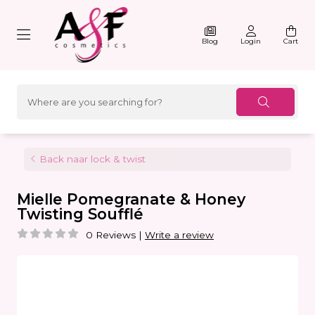
Blog
Login
Cart
Back naar lock & twist
Mielle Pomegranate & Honey
Twisting Soufflé
0 Reviews
|
Write a review