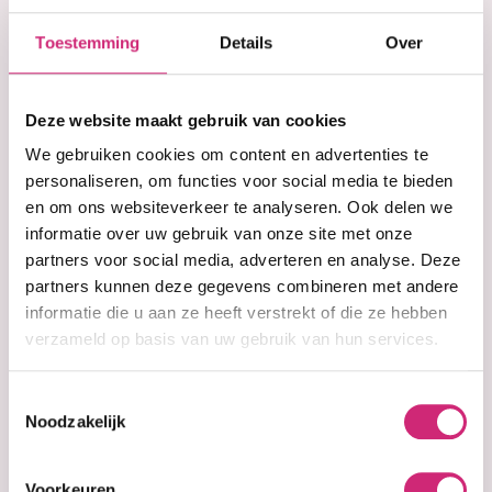
€15,99
Toestemming
Details
Over
Suggested retail price:
€18,99
Deze website maakt gebruik van cookies
We gebruiken cookies om content en advertenties te
personaliseren, om functies voor social media te bieden
In cart
en om ons websiteverkeer te analyseren. Ook delen we
informatie over uw gebruik van onze site met onze
In stock
partners voor social media, adverteren en analyse. Deze
partners kunnen deze gegevens combineren met andere
Voor 15:00 besteld =
morgen in huis
30 dagen
bedenktijd
informatie die u aan ze heeft verstrekt of die ze hebben
Uitgebreide
collectie
verzameld op basis van uw gebruik van hun services.
Gratis verzending
vanaf €40 (NL&BE)
Toestemmingsselectie
Noodzakelijk
Productinformation
Voorkeuren