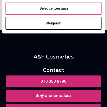
There are no reviews written yet about this
product.
Selectie toestaan
Write a review
Weigeren
A&F Cosmetics
Contact
070 388 8790
info@afcosmetics.nl