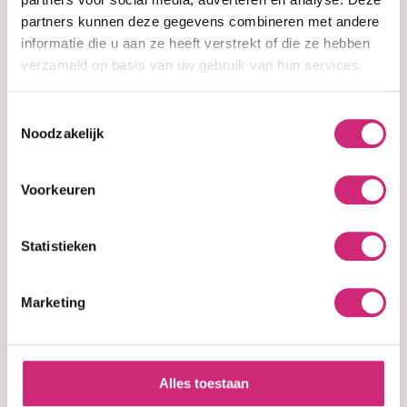
€7,95
partners kunnen deze gegevens combineren met andere
informatie die u aan ze heeft verstrekt of die ze hebben
verzameld op basis van uw gebruik van hun services.
Toestemmingsselectie
In cart
Noodzakelijk
In stock
Voorkeuren
Voor 15:00 besteld =
morgen in huis
30 dagen
bedenktijd
Statistieken
Uitgebreide
collectie
Gratis verzending
vanaf €40 (NL&BE)
Marketing
Add your review
Alles toestaan