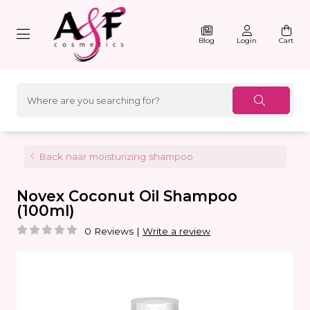
Blog
Login
Cart
Back naar moisturizing shampoo
Novex Coconut Oil Shampoo
(100ml)
0 Reviews
|
Write a review