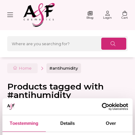
Blog
Login
Cart
Home
#antihumidity
Products tagged with
#antihumidity
Filter
Sorteer
Toestemming
Details
Over