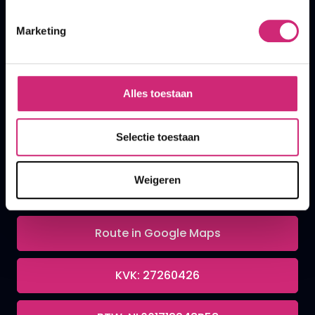
Marketing
A&F Cosmetics
Alles toestaan
Contact
Selectie toestaan
070 388 8790
Weigeren
info@afcosmetics.nl
Route in Google Maps
KVK: 27260426