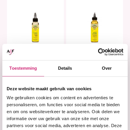
In stock
In stock
Toestemming
Details
Over
Taliah Waajid
Taliah Waajid Gro
Ditch The Itch™
Hair Gro™
Bamboo, Basil
Bamboo And
And Peppermint
Coconut Milk
Deze website maakt gebruik van cookies
Anti Itch Serum
Growth Oil 118 ml
We gebruiken cookies om content en advertenties te
59 ml
personaliseren, om functies voor social media te bieden
en om ons websiteverkeer te analyseren. Ook delen we
€9,95
€14,95
€6,95
€9,95
informatie over uw gebruik van onze site met onze
partners voor social media, adverteren en analyse. Deze