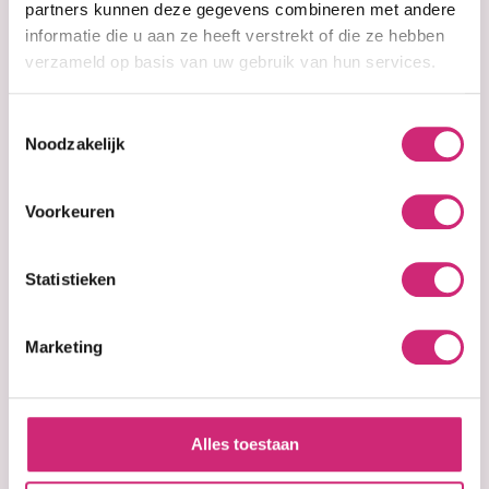
partners kunnen deze gegevens combineren met andere
informatie die u aan ze heeft verstrekt of die ze hebben
verzameld op basis van uw gebruik van hun services.
Toestemmingsselectie
Noodzakelijk
Voorkeuren
In stock
In stock
Taliah Waajid
Taliah Waajid
Statistieken
Healthy Hair
Intense
Under There™
Moisture™
Bamboo,
Bamboo And
Marketing
Avocado And
Coconut Milk
Peppermint
Strengthening
Conditioning &
Leave-In
Restoring Serum
Conditioner 237
118 ml
ml
Alles toestaan