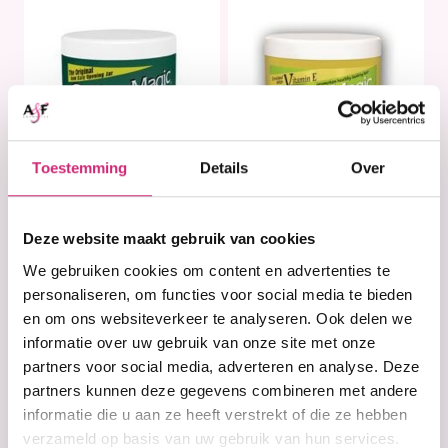
Toestemming
Details
Over
In stock
In stock
Deze website maakt gebruik van cookies
Blue Magic
Blue Magic Hair
Bergamot Hair &
Food
We gebruiken cookies om content en advertenties te
Scalp Conditioner
personaliseren, om functies voor social media te bieden
(Green)
en om ons websiteverkeer te analyseren. Ook delen we
informatie over uw gebruik van onze site met onze
partners voor social media, adverteren en analyse. Deze
€4,50
€4,99
partners kunnen deze gegevens combineren met andere
informatie die u aan ze heeft verstrekt of die ze hebben
verzameld op basis van uw gebruik van hun services.