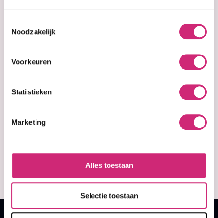
Toestemmingsselectie
Noodzakelijk
Voorkeuren
Statistieken
In stock
Red by Kiss
Twinkle Wrap
Scarf - Blue
Marketing
(HQ185)
€6,99
Alles toestaan
Selectie toestaan