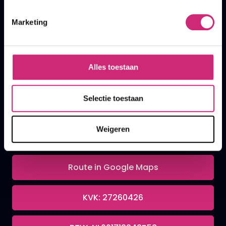
Marketing
A&F Cosmetics
Alles toestaan
Contact
Selectie toestaan
070 388 8790
Weigeren
info@afcosmetics.nl
Route in Google Maps
KVK: 27260426