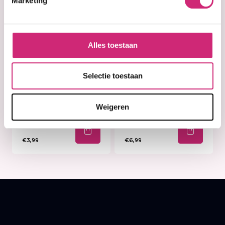
Marketing
Alles toestaan
Selectie toestaan
In stock
In stock
Ever Sheen
Lottabody
Cocoa Butter
Illuminate Me
Weigeren
Soap (200g)
Shine Mist
€3,99
€6,99