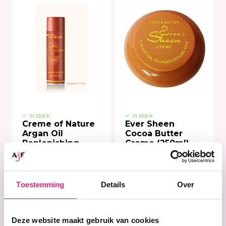
In stock
In stock
Creme of Nature
Ever Sheen
Argan Oil
Cocoa Butter
Replenishing
Creme (250ml)
Sheen Spray -
-11.25oz.
Toestemming
Details
Over
€8,99
€7,19
€5,99
Deze website maakt gebruik van cookies