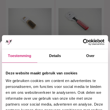
Korting
Toestemming
Details
Over
Op voorraad
Op voorraad
Ster Style
Ster Style
op je
Haarborstel (477)
Haarborstel (934)
Deze website maakt gebruik van cookies
eerste
€4,99
€3,99
We gebruiken cookies om content en advertenties te
personaliseren, om functies voor social media te bieden
en om ons websiteverkeer te analyseren. Ook delen we
bestelling
informatie over uw gebruik van onze site met onze
partners voor social media, adverteren en analyse. Deze