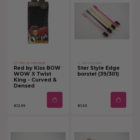
Niet op voorraad
Op voorraad
Red by Kiss BOW
Ster Style Edge
WOW X Twist
borstel (39/301)
King - Curved &
Densed
€12,99
€1,50