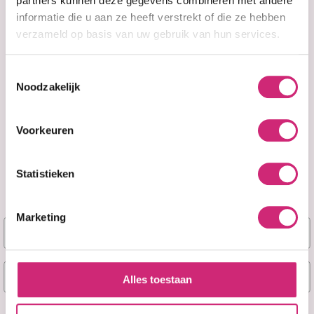
partners kunnen deze gegevens combineren met andere
informatie die u aan ze heeft verstrekt of die ze hebben
verzameld op basis van uw gebruik van hun services.
Toestemmingsselectie
Noodzakelijk
Op voorraad
Op voorraad
Ster Style
Ster Style Kam
Voorkeuren
Haarborstel 100%
(3034)
haar zacht (277)
Statistieken
€6,99
€1,29
Marketing
Naam
E-mail
Alles toestaan