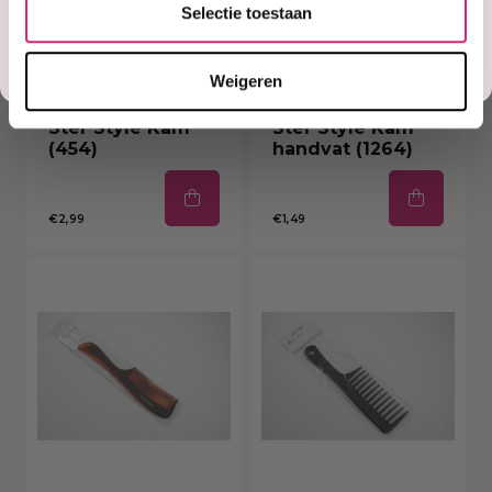
Ja, stuur mij mijn 5% korting!
Selectie toestaan
Misschien later
Weigeren
Op voorraad
Op voorraad
Ster Style Kam
Ster Style Kam
(454)
handvat (1264)
€2,99
€1,49