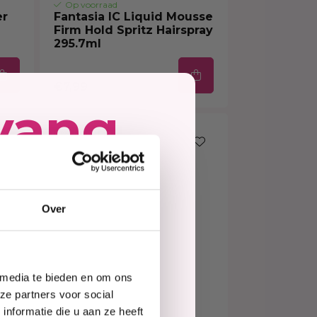
Op voorraad
er
Fantasia IC Liquid Mousse
Firm Hold Spritz Hairspray
295.7ml
€7,99
vang
10% korting
ing
Over
e
 media te bieden en om ons
te
ze partners voor social
nformatie die u aan ze heeft