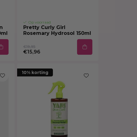
Op voorraad
in
Pretty Curly Girl
0ml
Rosemary Hydrosol 150ml
€19,95
€15,96
10% korting