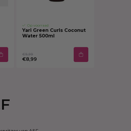
Op voorraad
Yari Green Curls Coconut
Water 500ml
€9,99
€8,99
&F