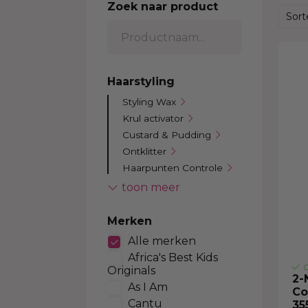
Zoek naar product
Kleurverzorging Shampoo
Body Brightening
Kids Relaxer
Color
Sort
Moisturizer
Relaxing Creme And Serum
Perox
Serum
Waves and Perms
Color
Body Treatment
Kids Texturizer
Bleac
Haarstyling
Soap
Henn
Styling Wax
Body Spray
Semi
Krul activator
Talcum Powders
Tempo
Custard & Pudding
Body Cream
Ontklitter
Sun Protection
Haarpunten Controle
Haargel
toon meer
Haargel
Haarpolijster & Serum
Merken
Haarlak & Spritz
Alle merken
Hittebescherming
Africa's Best Kids
Lock & Twist
O
Originals
2-
Braids and Twists
As I Am
Co
Styling Spray
Cantu
35