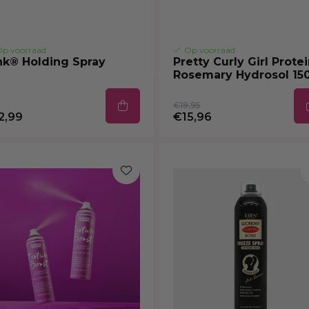
p voorraad
Op voorraad
nk® Holding Spray
Pretty Curly Girl Prote
Rosemary Hydrosol 15
€19,95
2,99
€15,96