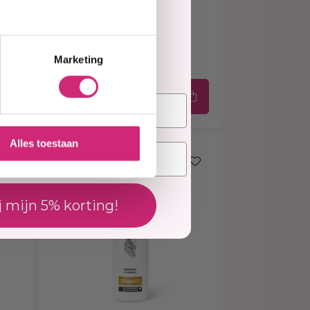
elling
Op voorraad
KIS KeraMen Hold’em
High Spray 300ml
Marketing
€13,00
€11,70
Alles toestaan
20% korting
j mijn 5% korting!