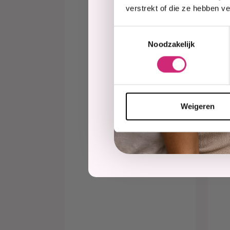
verstrekt of die ze hebben v
O
Fa
Toestemmingsselectie
Su
Noodzakelijk
Ha
€7
Weigeren