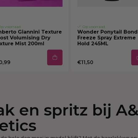
p voorraad
Op voorraad
berto Giannini Texture
Wonder Ponytail Bond
ost Volumising Dry
Freeze Spray Extreme
xture Mist 200ml
Hold 245ML
0,99
€11,50
ak en spritz bij A
tics