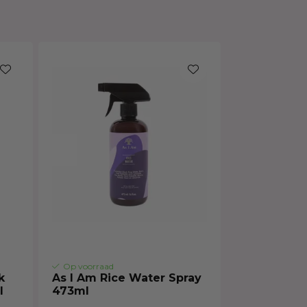
Haarmasker
Op voorraad
k
As I Am Rice Water Spray
l
473ml