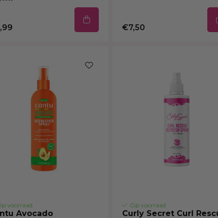
,99
€7,50
p voorraad
Op voorraad
ntu Avocado
Curly Secret Curl Resc