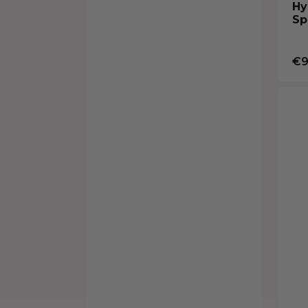
Hy
Sp
€9