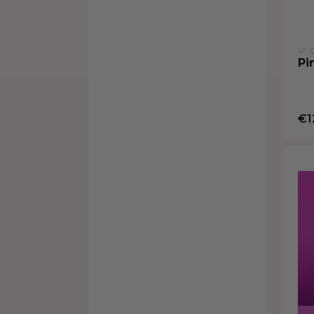
O
Pi
€1