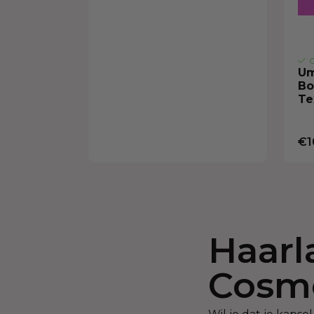
O
Um
Bo
Te
€1
Haarl
Cosme