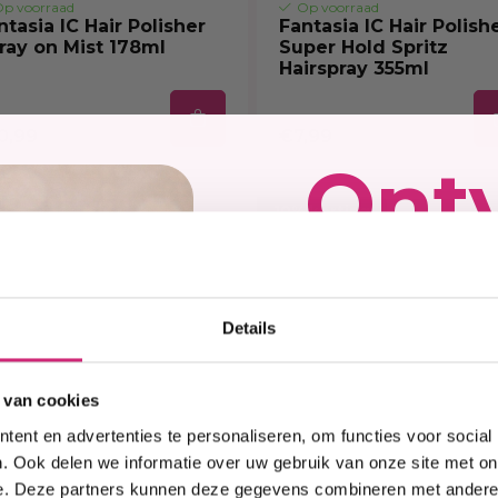
p voorraad
Op voorraad
ntasia IC Hair Polisher
Fantasia IC Hair Polish
ray on Mist 178ml
Super Hold Spritz
Hairspray 355ml
0,99
€7,99
Ont
10% korting
kort
Details
op j
 van cookies
ent en advertenties te personaliseren, om functies voor social
eers
. Ook delen we informatie over uw gebruik van onze site met on
e. Deze partners kunnen deze gegevens combineren met andere i