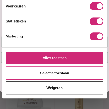
Voorkeuren
Statistieken
Niet op voorraad
Op voorraad
Fair & White
Fair & White
EXCEPTIONAL
HYDRA SWEET
CLARIFYING
CREAM | SO
Marketing
Naam
CREAM | GOLD
WHITE (400ml)
200ml
E-mail
€16,90
Alles toestaan
€24,50
€13,99
Ja, stuur mij mijn 5% korting!
Selectie toestaan
Misschien later
Weigeren