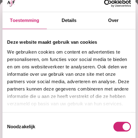
Korting
Toestemming
Details
Over
op je
Op voorraad
Op voorraad
Edelweiscream
Fair & White
Deze website maakt gebruik van cookies
Lightening
ANTI-AGING
Cream – 1.76 oz.
HYDRA-LIFT
eerste
We gebruiken cookies om content en advertenties te
CREAM | GOLD
personaliseren, om functies voor social media te bieden
50ml
en om ons websiteverkeer te analyseren. Ook delen we
bestelling
informatie over uw gebruik van onze site met onze
partners voor social media, adverteren en analyse. Deze
€16,99
€17,90
partners kunnen deze gegevens combineren met andere
informatie die u aan ze heeft verstrekt of die ze hebben
verzameld op basis van uw gebruik van hun services.
Toestemmingsselectie
Noodzakelijk