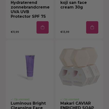
Hydraterend
koji san face
zonnebrandcreme
cream 30g
UVA UVB
Protector SPF 75
€11,99
€13,99
Op voorraad
Op voorraad
Luminous Bright
Makari CAVIAR
Cleansing Face
ENRICHED SOAP