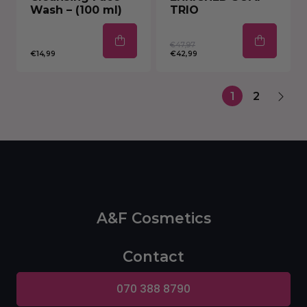
Wash – (100 ml)
TRIO
€47,97
€14,99
€42,99
1
2
A&F Cosmetics
Contact
070 388 8790