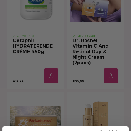
Op voorraad
Op voorraad
Cetaphil
Dr. Rashel
HYDRATERENDE
Vitamin C And
CRÈME 450g
Retinol Day &
Night Cream
(2pack)
€19,99
€25,99