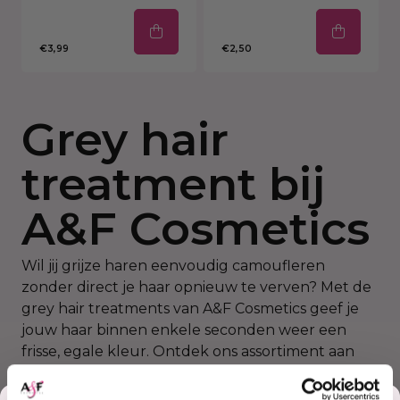
€3,99
€2,50
Grey hair
treatment bij
A&F Cosmetics
Wil jij grijze haren eenvoudig camoufleren
zonder direct je haar opnieuw te verven? Met de
grey hair treatments van A&F Cosmetics geef je
jouw haar binnen enkele seconden weer een
frisse, egale kleur. Ontdek ons assortiment aan
kleursticks, brushes en sprays die speciaal zijn
ontwikkeld om uitgroei of grijze lokken snel en