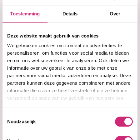
Korting
natuurlijk te bedekken. Perfect voor tussentijdse
touch-ups en geschikt voor dagelijks gebruik.
Toestemming
Details
Over
op je
Wat is een grey hair
Deze website maakt gebruik van cookies
treatment?
eerste
We gebruiken cookies om content en advertenties te
personaliseren, om functies voor social media te bieden
Een grey hair treatment is een haarproduct dat
en om ons websiteverkeer te analyseren. Ook delen we
tijdelijk grijze haren verbergt en de natuurlijke
bestelling
informatie over uw gebruik van onze site met onze
haarkleur herstelt. Het is een snelle en effectieve
partners voor social media, adverteren en analyse. Deze
oplossing voor wie last heeft van uitgroei of
partners kunnen deze gegevens combineren met andere
vroegtijdige vergrijzing. In tegenstelling tot
informatie die u aan ze heeft verstrekt of die ze hebben
permanente haarverf, hoef je met een grey hair
verzameld op basis van uw gebruik van hun services.
treatment niet te verven of te mengen. Je brengt
het direct aan waar nodig, voor een natuurlijke
look in enkele seconden.
Toestemmingsselectie
Noodzakelijk
Wat is het verschil