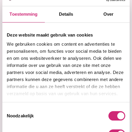
Korting
Toestemming
Details
Over
€2,50
op je
Deze website maakt gebruik van cookies
eerste
We gebruiken cookies om content en advertenties te
personaliseren, om functies voor social media te bieden
In winkelwagen
en om ons websiteverkeer te analyseren. Ook delen we
bestelling
informatie over uw gebruik van onze site met onze
Op voorraad
partners voor social media, adverteren en analyse. Deze
partners kunnen deze gegevens combineren met andere
Voor 15:00 besteld =
morgen in huis
informatie die u aan ze heeft verstrekt of die ze hebben
30 dagen
bedenktijd
verzameld op basis van uw gebruik van hun services.
Uitgebreide
collectie
Gratis verzending
vanaf €40 (NL&BE)
Toestemmingsselectie
Noodzakelijk