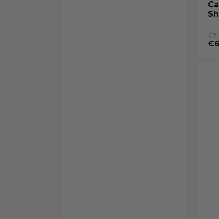
Ca
Sh
€7,
€6