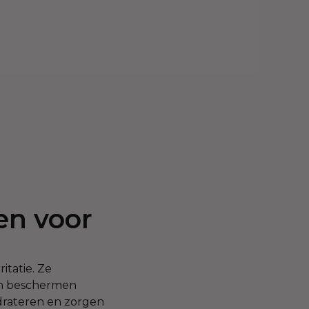
en voor
itatie. Ze
 en beschermen
drateren en zorgen