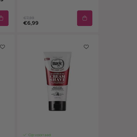
€7,99
€6,99
Op voorraad