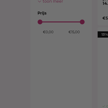
toon meer
ORS
14
Prijs
€5
13%
O