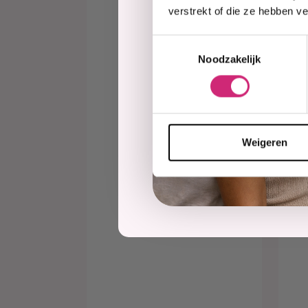
verstrekt of die ze hebben v
O
Mu
Toestemmingsselectie
Wa
Noodzakelijk
€1
Weigeren