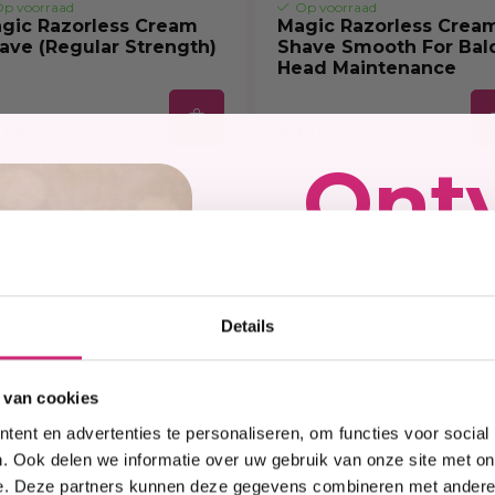
p voorraad
Op voorraad
gic Razorless Cream
Magic Razorless Crea
ave (Regular Strength)
Shave Smooth For Bal
Head Maintenance
,50
€7,50
Ont
kort
Details
op j
 van cookies
ent en advertenties te personaliseren, om functies voor social
eers
. Ook delen we informatie over uw gebruik van onze site met on
e. Deze partners kunnen deze gegevens combineren met andere i