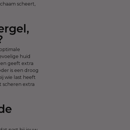
lichaam scheert,
ergel,
?
 optimale
evoelige huid
 en geeft extra
eder is een droog
j wie last heeft
t scheren extra
de
at past bij jouw