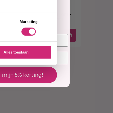
elling
Op voorraad
da
ORS - Tea Tree Oil Anti-
Bump Lotion (118ml)
Marketing
€7,99
Alles toestaan
j mijn 5% korting!