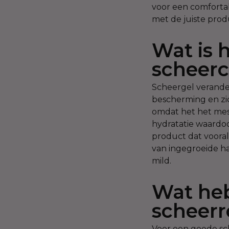
voor een comfortabe
met de juiste pro
Wat is 
scheer
Scheergel verander
bescherming en zic
omdat het het mes 
hydratatie waardoo
product dat vooral
van ingegroeide ha
mild.
Wat heb
scheerr
Voor een goede sch