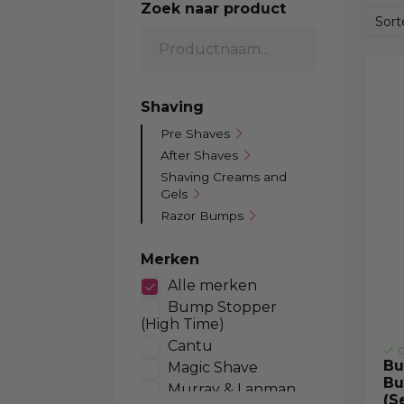
Zoek naar product
Kleurverzorging Shampoo
Body Brightening
Kids Relaxer
Color
Sort
Moisturizer
Relaxing Creme And Serum
Perox
Serum
Waves and Perms
Color
Body Treatment
Kids Texturizer
Bleac
Shaving
Soap
Henn
Pre Shaves
Body Spray
Semi
After Shaves
Talcum Powders
Tempo
Shaving Creams and
Body Cream
Gels
Sun Protection
Razor Bumps
Merken
Alle merken
Bump Stopper
(High Time)
Cantu
O
Bu
Magic Shave
Bu
Murray & Lanman
(S