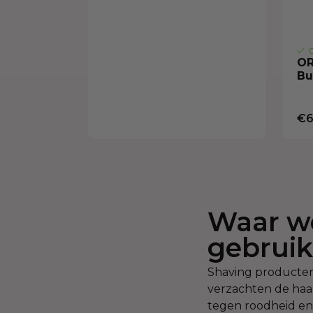
O
OR
Bu
€6
Waar wo
gebruik
Shaving producten 
verzachten de haar
tegen roodheid en