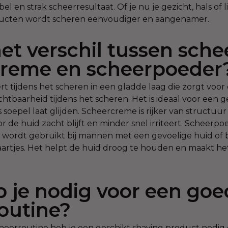
l en strak scheerresultaat. Of je nu je gezicht, hals of 
ducten wordt scheren eenvoudiger en aangenamer.
het verschil tussen sche
creme en scheerpoeder
t tijdens het scheren in een gladde laag die zorgt voor
htbaarheid tijdens het scheren. Het is ideaal voor een g
soepel laat glijden. Scheercreme is rijker van structuur
r de huid zacht blijft en minder snel irriteert. Scheerpo
 wordt gebruikt bij mannen met een gevoelige huid of bi
artjes. Het helpt de huid droog te houden en maakt he
 je nodig voor een goe
outine?
eerroutine heb je een geschikt shaving product nodig d