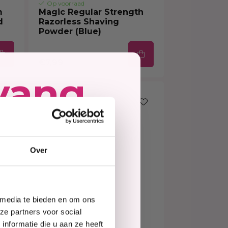
Op voorraad
m
Magic Regular Strength
d
Razorless Shaving
Powder (Blue)
€7,99
vang
ing
Over
e
 media te bieden en om ons
te
ze partners voor social
nformatie die u aan ze heeft