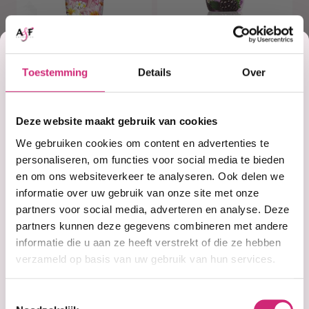
Korting
Op voorraad
Op voorraad
Toestemming
Details
Over
Malizia Bath
Malizia Bath
op je
Foam Monoi e
Foam Mora e
Fiori di loto1lt
muschio 1lt
Deze website maakt gebruik van cookies
eerste
We gebruiken cookies om content en advertenties te
€5,99
€5,99
personaliseren, om functies voor social media te bieden
en om ons websiteverkeer te analyseren. Ook delen we
bestelling
informatie over uw gebruik van onze site met onze
partners voor social media, adverteren en analyse. Deze
partners kunnen deze gegevens combineren met andere
informatie die u aan ze heeft verstrekt of die ze hebben
verzameld op basis van uw gebruik van hun services.
Toestemmingsselectie