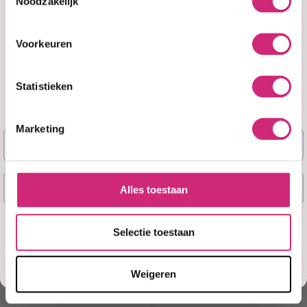
Noodzakelijk
Op voorraad
Op voorraad
No Scars
Vaseline
Voorkeuren
Premium Beauty
Lavender Dream
Soap For Clean
Body Oil 200ml
And Moisturized
Statistieken
Skin 150g
Marketing
Naam
€11,50
€7,99
E-mail
Alles toestaan
Ja, stuur mij mijn 5% korting!
Selectie toestaan
Misschien later
Weigeren