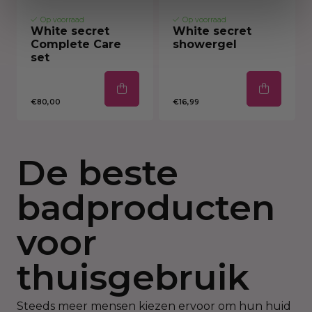
Op voorraad
Op voorraad
White secret
White secret
Complete Care
showergel
set
€80,00
€16,99
De beste
badproducten
voor
thuisgebruik
Steeds meer mensen kiezen ervoor om hun huid