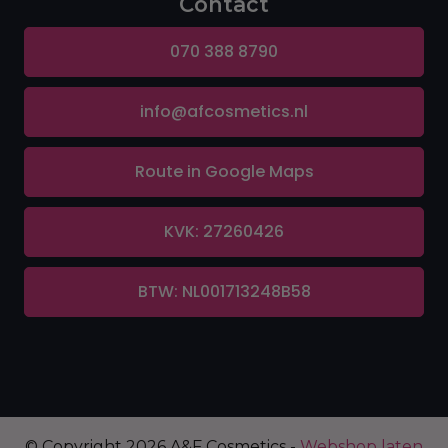
Contact
070 388 8790
info@afcosmetics.nl
Route in Google Maps
KVK: 27260426
BTW: NL001713248B58
© Copyright 2026 A&F Cosmetics -
Webshop laten