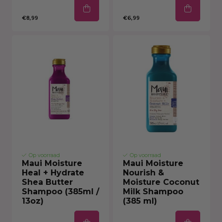
€8,99
€6,99
Op voorraad
Op voorraad
Maui Moisture
Maui Moisture
Heal + Hydrate
Nourish &
Shea Butter
Moisture Coconut
Shampoo (385ml /
Milk Shampoo
13oz)
(385 ml)