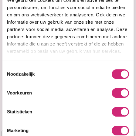
eerste
We gebruiken cookies om content en advertenties te
Shampoo Bar
Almond &
(60g)
Avocado
personaliseren, om functies voor social media te bieden
Moisturizing &
en om ons websiteverkeer te analyseren. Ook delen we
Detangling
bestelling
informatie over uw gebruik van onze site met onze
Sulfate-Free
Shampoo
partners voor social media, adverteren en analyse. Deze
partners kunnen deze gegevens combineren met andere
informatie die u aan ze heeft verstrekt of die ze hebben
€15,95
€15,99
verzameld op basis van uw gebruik van hun services.
Toestemmingsselectie
Noodzakelijk
Voorkeuren
Statistieken
Marketing
Naam
Op voorraad
Op voorraad