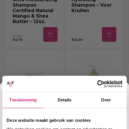
Shampoo
Shampoo – Voor
Certified Natural
Krullen
Mango & Shea
Butter - 12oz.
€5,99
€4,79
€23,99
Korting
Toestemming
Details
Over
op je
Deze website maakt gebruik van cookies
Op voorraad
Op voorraad
Curly Secret
Design Essentials