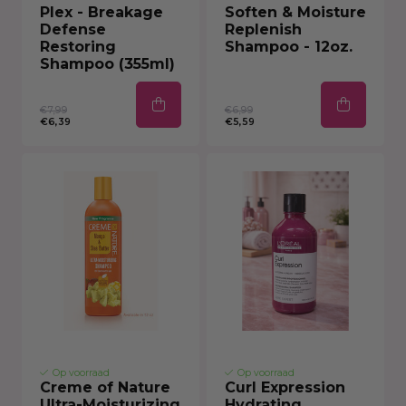
Plex - Breakage
Soften & Moisture
Defense
Replenish
Restoring
Shampoo - 12oz.
Shampoo (355ml)
€7,99
€6,99
€6,39
€5,59
Op voorraad
Op voorraad
Creme of Nature
Curl Expression
Ultra-Moisturizing
Hydrating