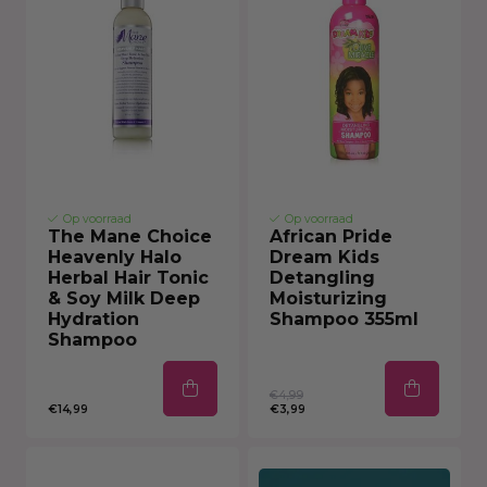
Op voorraad
Op voorraad
The Mane Choice
African Pride
Heavenly Halo
Dream Kids
Herbal Hair Tonic
Detangling
& Soy Milk Deep
Moisturizing
Hydration
Shampoo 355ml
Shampoo
€4,99
€14,99
€3,99