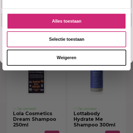
Karseell Argan Oil
KeraControl
Shampoo 500ml
Shampoo (300ml)
E-mail
Alles toestaan
€24,99
€15,90
€18,99
€14,31
Ja, stuur mij mijn 5% korting!
Selectie toestaan
Misschien later
Weigeren
Op voorraad
Op voorraad
Lola Cosmetics
Lottabody
Dream Shampoo
Hydrate Me
250ml
Shampoo 300ml