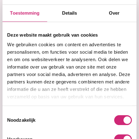
€11,50
Toestemming
Details
Over
Deze website maakt gebruik van cookies
We gebruiken cookies om content en advertenties te
In winkelwagen
personaliseren, om functies voor social media te bieden
en om ons websiteverkeer te analyseren. Ook delen we
Op voorraad
informatie over uw gebruik van onze site met onze
Voor 15:00 besteld =
morgen in huis
partners voor social media, adverteren en analyse. Deze
30 dagen
bedenktijd
partners kunnen deze gegevens combineren met andere
Uitgebreide
collectie
informatie die u aan ze heeft verstrekt of die ze hebben
Gratis verzending
vanaf €40 (NL&BE)
verzameld op basis van uw gebruik van hun services.
Toestemmingsselectie
Noodzakelijk
Productinformatie