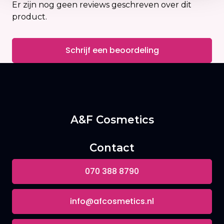
Er zijn nog geen reviews geschreven over dit
Belangrijke Ingrediënten:
product.
Gefermenteerd Rijstwater:
Versterkt en
Schrijf een beoordeling
verzacht het haar, vermindert breuk.
Biotine:
Stimuleert dikkere haargroei.
Inositol:
Herstelt en beschermt beschadigd
A&F Cosmetics
haar.
Contact
Ceramiden:
Versterken de natuurlijke
haarbarrière.
070 388 8790
Voordelen:
info@afcosmetics.nl
Reiniging zonder de natuurlijke oliën te