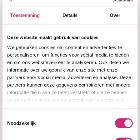
Korting
Toestemming
Details
Over
€6,99
op je
Deze website maakt gebruik van cookies
eerste
We gebruiken cookies om content en advertenties te
personaliseren, om functies voor social media te bieden
Niet op voorraad
en om ons websiteverkeer te analyseren. Ook delen we
bestelling
informatie over uw gebruik van onze site met onze
Niet op voorraad
partners voor social media, adverteren en analyse. Deze
partners kunnen deze gegevens combineren met andere
Voor 15:00 besteld =
morgen in huis
informatie die u aan ze heeft verstrekt of die ze hebben
30 dagen
bedenktijd
verzameld op basis van uw gebruik van hun services.
Uitgebreide
collectie
Gratis verzending
vanaf €40 (NL&BE)
Toestemmingsselectie
Noodzakelijk