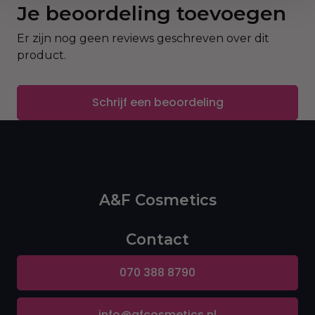
lichaam en ideaal om de huid voor te bereiden op
Je beoordeling toevoegen
verdere verzorging zoals body lotion of serum.
Er zijn nog geen reviews geschreven over dit
Inhoud:
product.
200 g
97% natuurlijke ingrediënten
Schrijf een beoordeling
A&F Cosmetics
Contact
070 388 8790
info@afcosmetics.nl