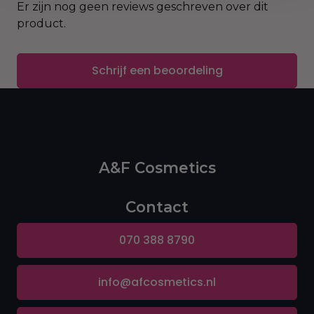
Belangrijke Ingrediënten:
Er zijn nog geen reviews geschreven over dit
product.
Jamaicaanse zwarte castorolie:
Versterkt en
stimuleert groei
Schrijf een beoordeling
Vitamine C:
Stimuleert collageenproductie
voor gezonder haar
Vitamine E:
Beschermt en voedt de hoofdhuid
A&F Cosmetics
Ceramiden:
Helpen vocht vast te houden en
Contact
versterken de haarschacht
070 388 8790
Voordelen:
info@afcosmetics.nl
Hydrateert droog en broos haar