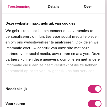
Korting
€7,50
Toestemming
Details
Over
op je
Deze website maakt gebruik van cookies
eerste
We gebruiken cookies om content en advertenties te
In winkelwagen
personaliseren, om functies voor social media te bieden
en om ons websiteverkeer te analyseren. Ook delen we
bestelling
informatie over uw gebruik van onze site met onze
Op voorraad
partners voor social media, adverteren en analyse. Deze
Voor 15:00 besteld =
morgen in huis
partners kunnen deze gegevens combineren met andere
30 dagen
bedenktijd
informatie die u aan ze heeft verstrekt of die ze hebben
Uitgebreide
collectie
Gratis verzending
vanaf €40 (NL&BE)
verzameld op basis van uw gebruik van hun services.
Toestemmingsselectie
Noodzakelijk
Productinformatie
Voorkeuren