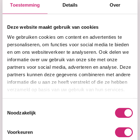
€10,50
Toestemming
Details
Over
op je
Deze website maakt gebruik van cookies
eerste
We gebruiken cookies om content en advertenties te
In winkelwagen
personaliseren, om functies voor social media te bieden
en om ons websiteverkeer te analyseren. Ook delen we
Op voorraad
bestelling
informatie over uw gebruik van onze site met onze
partners voor social media, adverteren en analyse. Deze
Voor 15:00 besteld =
morgen in huis
30 dagen
bedenktijd
partners kunnen deze gegevens combineren met andere
Uitgebreide
collectie
informatie die u aan ze heeft verstrekt of die ze hebben
Gratis verzending
vanaf €40 (NL&BE)
verzameld op basis van uw gebruik van hun services.
Toestemmingsselectie
Noodzakelijk
Productinformatie
Voorkeuren
As I Am Rice Water Spray
is een lichte,