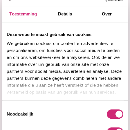
Korting
Toestemming
Details
Over
€3,95
op je
Deze website maakt gebruik van cookies
eerste
We gebruiken cookies om content en advertenties te
personaliseren, om functies voor social media te bieden
In winkelwagen
en om ons websiteverkeer te analyseren. Ook delen we
bestelling
informatie over uw gebruik van onze site met onze
Op voorraad
partners voor social media, adverteren en analyse. Deze
partners kunnen deze gegevens combineren met andere
Voor 15:00 besteld =
morgen in huis
informatie die u aan ze heeft verstrekt of die ze hebben
30 dagen
bedenktijd
verzameld op basis van uw gebruik van hun services.
Uitgebreide
collectie
Gratis verzending
vanaf €40 (NL&BE)
Toestemmingsselectie
Noodzakelijk