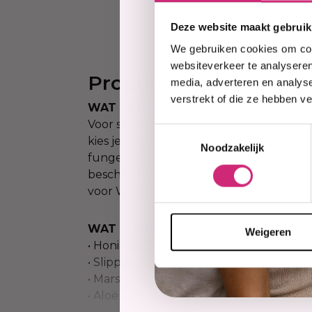
Deze website maakt gebruik
We gebruiken cookies om cont
websiteverkeer te analyseren
Productinformatie
media, adverteren en analys
verstrekt of die ze hebben v
WAT HET DOUX?
Voor sappige, glanzende krullen die ext
Toestemmingsselectie
kies je onze 808 Base Gel. Deze gel me
Noodzakelijk
fungeert als een basislaag en zorgt voo
bescherming tegen frizz, definitie en ve
voor Wash & Go's, Twist-Outs en TWA's.
WAT IS GOED?
Weigeren
• Honing
• Slippery Elm
• Marshmallow Root
• Aloë