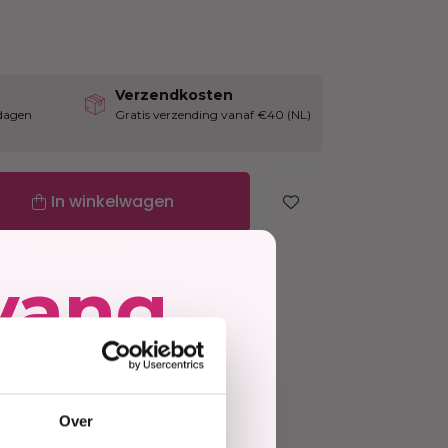
Haarmasker
Verzendkosten
dagen
Gratis verzending vanaf €40 (NL)
In winkelwagen
Op voorraad
vang
=
morgen in huis
jd
tie
vanaf €40 (NL&BE)
ing
Over