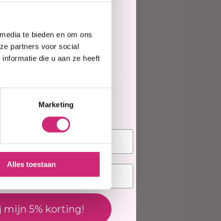
e
 media te bieden en om ons
te
ze partners voor social
ing toevoegen
nformatie die u aan ze heeft
ews geschreven over dit product.
elling
Marketing
deling
Alles toestaan
j mijn 5% korting!