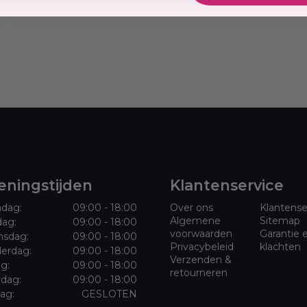
gers in kleine secties
ruik alleen of breng
exture Foam aan
n, droog secties van
r 100% droog is.
808 Base Gel aan bij
ET
olie aanbrengen op
kt.
ningstijden
Klantenservice
Aloe Barbadensis Leaf
dag:
09:00 - 18:00
Over ons
Klantense
Algemene
Sitemap
ie, Mel (Honing),
dag:
09:00 - 18:00
voorwaarden
Garantie 
sdag:
09:00 - 18:00
ie, Althaea Officinalis
Privacybeleid
klachten
erdag:
09:00 - 18:00
lva (Slippery Elm)
Verzenden &
ag:
09:00 - 18:00
amine E), Panthenol,
retourneren
rdag:
09:00 - 18:00
exylglycerine,
ag:
GESLOTEN
 Benzoate,