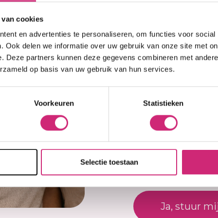
op j
 van cookies
ent en advertenties te personaliseren, om functies voor social
eers
. Ook delen we informatie over uw gebruik van onze site met on
Je beoordel
e. Deze partners kunnen deze gegevens combineren met andere i
erzameld op basis van uw gebruik van hun services.
Er zijn nog geen revi
best
ra lengte verlangen,
t medium hold
Voorkeuren
Statistieken
Schrijf een beoor
r langdurige
erkracht. Uitstekend
Naam
Selectie toestaan
E-mail
Ja, stuur mi