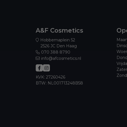
A&F Cosmetics
Ope
Maan
Hobbemaplein 52
Dins
2526 JC Den Haag
Woen
070 388 8790
Dond
info@afcosmetics.nl
Vrijd
Zate
Zond
KVK: 27260426
BTW: NL001713248B58