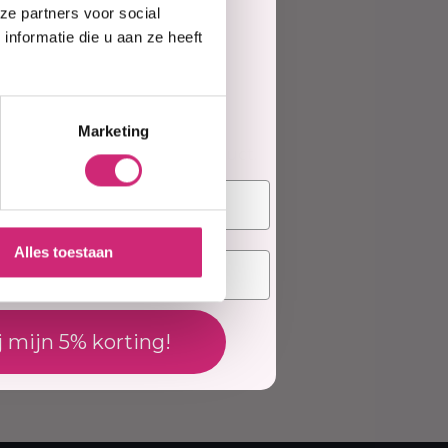
te
ze partners voor social
nformatie die u aan ze heeft
elling
ing toevoegen
Marketing
ews geschreven over dit product.
deling
Alles toestaan
j mijn 5% korting!