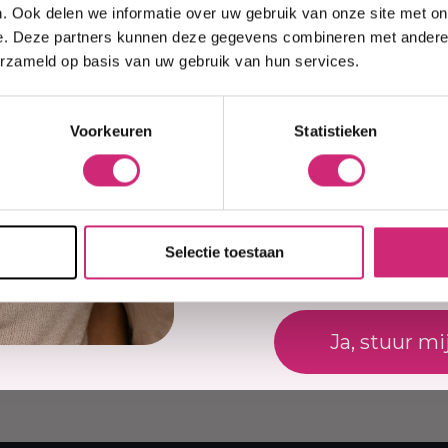
eers
. Ook delen we informatie over uw gebruik van onze site met on
e. Deze partners kunnen deze gegevens combineren met andere i
erzameld op basis van uw gebruik van hun services.
best
Je beoordel
Voorkeuren
Statistieken
ale
Er zijn nog geen revi
oliërende
Naam
 die de
Schrijf een beoor
nder enige
ende,
Selectie toestaan
E-mail
Ja, stuur mi