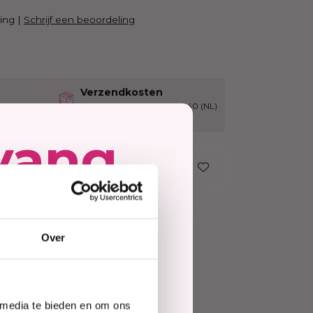
Haarmasker
ing
|
Schrijf een beoordeling
Verzendkosten
dagen
Gratis verzending vanaf €40 (NL)
vang
In winkelwagen
ing
Op voorraad
=
morgen in huis
Over
jd
e
tie
vanaf €40 (NL&BE)
 media te bieden en om ons