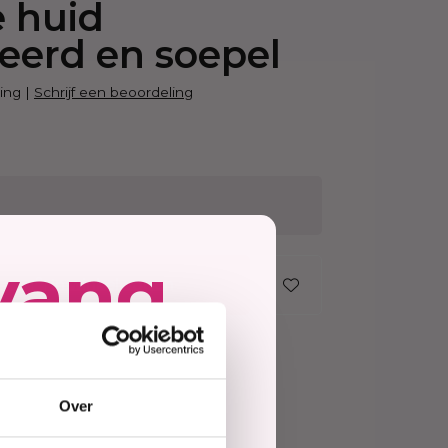
 huid
Haarmasker
eerd en soepel
ing
|
Schrijf een beoordeling
vang
In winkelwagen
Op voorraad
ing
=
morgen in huis
jd
Over
tie
vanaf €40 (NL&BE)