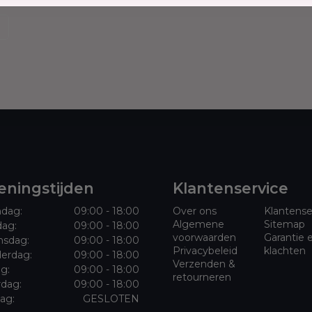
or acne en
 een complete en
vlekken. De producten
en, te verhelderen en
de huidstructuur
Acnyl Cream, Body
om acne vlekken en
dteint te egaliseren.
ningstijden
Klantenservice
ondere huid binnen
dag:
09:00 - 18:00
Over ons
Klantense
Algemene
Sitemap
dag:
09:00 - 18:00
voorwaarden
Garantie 
sdag:
09:00 - 18:00
Privacybeleid
klachten
erdag:
09:00 - 18:00
Verzenden &
ag:
09:00 - 18:00
ne vlekken en
retourneren
rdag:
09:00 - 18:00
nigen en te
ag:
GESLOTEN
t acne te