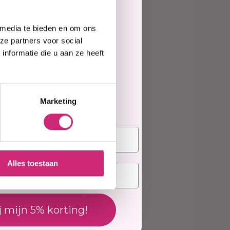
e
 media te bieden en om ons
te
ze partners voor social
nformatie die u aan ze heeft
ing toevoegen
elling
ews geschreven over dit product.
Marketing
deling
Alles toestaan
j mijn 5% korting!