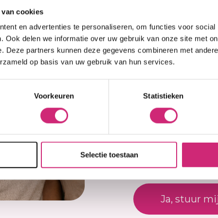
op j
 van cookies
ent en advertenties te personaliseren, om functies voor social
eers
. Ook delen we informatie over uw gebruik van onze site met on
e. Deze partners kunnen deze gegevens combineren met andere i
Je beoordel
erzameld op basis van uw gebruik van hun services.
best
ciaal ontworpen voor
Er zijn nog geen revi
ren van de
Voorkeuren
Statistieken
es wat je nodig hebt
Schrijf een beoor
ffenheden effectief
ear-Acnyl Cream, Body
Naam
producten helpen de
en, terwijl ze actief
Selectie toestaan
en voor een
E-mail
 Cream één keer per
ying Milk één keer
ht en lichaam minstens
Ja, stuur mi
or het beste
ultaten zichtbaar te