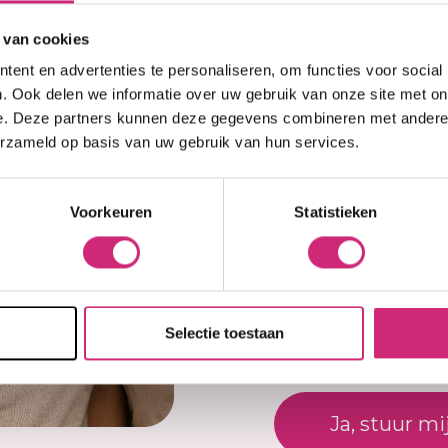
op j
 van cookies
ent en advertenties te personaliseren, om functies voor social
eers
. Ook delen we informatie over uw gebruik van onze site met on
Je beoordel
e. Deze partners kunnen deze gegevens combineren met andere i
erzameld op basis van uw gebruik van hun services.
een voedende
Er zijn nog geen revi
best
m breuk, gespleten
. De rijke formule
Voorkeuren
Statistieken
Schrijf een beoor
heaboter en
terken, hydrateren en
Naam
uchtige, romige
ks gebruik en maakt
ker te stylen.
Selectie toestaan
E-mail
nnenuit en vormt een
schadiging. Het helpt
Ja, stuur mi
aar haar en voorkomt