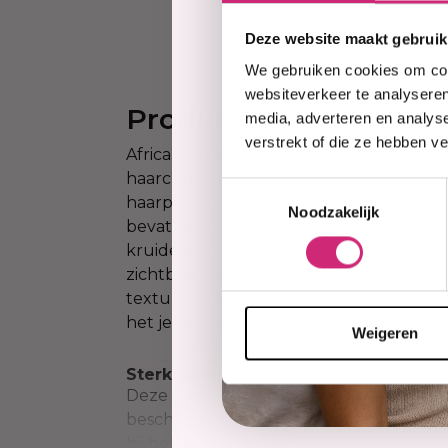
Deze website maakt gebruik
We gebruiken cookies om cont
websiteverkeer te analyseren
Productinformatie
media, adverteren en analys
verstrekt of die ze hebben v
African Pride Anti-Breakage Creme is 
haarcreme die speciaal is ontwikkeld o
Toestemmingsselectie
haarpunten en uitdroging te voorkomen
Noodzakelijk
bevat extra vierge olijfolie, Afrikaanse s
kruidenolie-extracten die het haar vers
zichtbaar gezonder maken. Dankzij de l
textuur is de creme ideaal voor dagelij
het je haar soepel, glanzend en makkelij
Weigeren
Sterk, soepel en stralend haar
Deze creme voedt het haar diep van bi
beschermende laag tegen dagelijkse be
bij het herstellen van droog en kwetsb