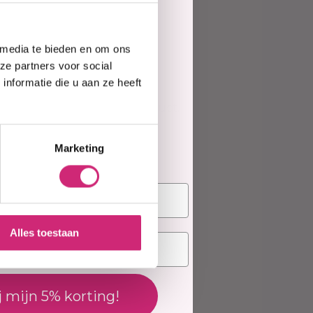
e
 media te bieden en om ons
te
ze partners voor social
ing toevoegen
nformatie die u aan ze heeft
ews geschreven over dit product.
elling
Marketing
deling
Alles toestaan
j mijn 5% korting!