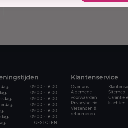
k, soepel en stralend
 en omgevingsfactoren.
 met natuurlijke
e Creme als je op zoek
orging die je haar
n olijfolie, sheaboter
bijzonder geschikt
ar dat wel wat extra
ningstijden
Klantenservice
dag:
09:00 - 18:00
Over ons
Klantense
Algemene
Sitemap
dag:
09:00 - 18:00
aarpunten
voorwaarden
Garantie 
sdag:
09:00 - 18:00
f
Privacybeleid
klachten
erdag:
09:00 - 18:00
lie-extracten
Verzenden &
ag:
09:00 - 18:00
s van het haar
retourneren
rdag:
09:00 - 18:00
jks gebruik
ag:
GESLOTEN
ij regelmatig gebruik