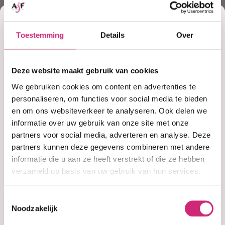
Korting
Toestemming
Details
Over
€6,95
op je
Adviesprijs:
€8,95
Deze website maakt gebruik van cookies
eerste
We gebruiken cookies om content en advertenties te
personaliseren, om functies voor social media te bieden
en om ons websiteverkeer te analyseren. Ook delen we
In winkelwagen
bestelling
informatie over uw gebruik van onze site met onze
partners voor social media, adverteren en analyse. Deze
Op voorraad
partners kunnen deze gegevens combineren met andere
informatie die u aan ze heeft verstrekt of die ze hebben
Voor 15:00 besteld =
morgen in huis
verzameld op basis van uw gebruik van hun services.
30 dagen
bedenktijd
Uitgebreide
collectie
Gratis verzending
vanaf €40 (NL&BE)
Toestemmingsselectie
Noodzakelijk