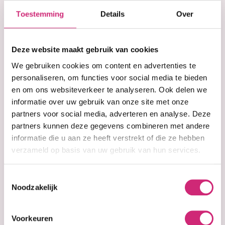
Korting
€11,99
Toestemming
Details
Over
Adviesprijs:
€12,99
op je
Deze website maakt gebruik van cookies
eerste
We gebruiken cookies om content en advertenties te
In winkelwagen
personaliseren, om functies voor social media te bieden
en om ons websiteverkeer te analyseren. Ook delen we
bestelling
informatie over uw gebruik van onze site met onze
Op voorraad
partners voor social media, adverteren en analyse. Deze
Voor 15:00 besteld =
morgen in huis
partners kunnen deze gegevens combineren met andere
30 dagen
bedenktijd
informatie die u aan ze heeft verstrekt of die ze hebben
Uitgebreide
collectie
verzameld op basis van uw gebruik van hun services.
Gratis verzending
vanaf €40 (NL&BE)
Toestemmingsselectie
Noodzakelijk
Productinformatie
Voorkeuren