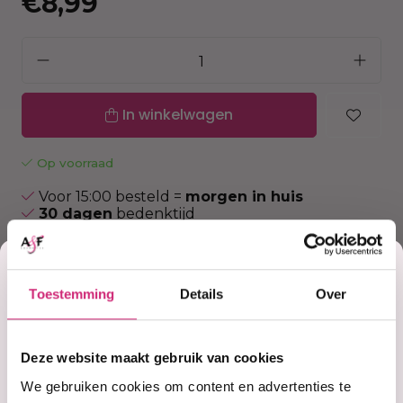
€8,99
In winkelwagen
Op voorraad
Voor 15:00 besteld =
morgen in huis
30 dagen
bedenktijd
Uitgebreide
collectie
Gratis verzending
vanaf €40 (NL&BE)
Korting
Toestemming
Details
Over
op je
Productinformatie
Deze website maakt gebruik van cookies
ZANDU BALSEM
We gebruiken cookies om content en advertenties te