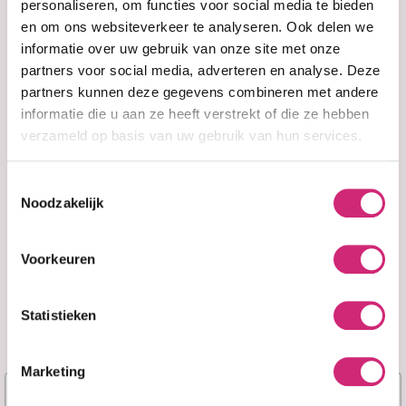
eerste
personaliseren, om functies voor social media te bieden
De vertrouwde Ayurvedische
en om ons websiteverkeer te analyseren. Ook delen we
sleutelingrediënten van Zandu Balm geven
bestelling
informatie over uw gebruik van onze site met onze
verzachtende verlichting bij allerlei soorten pijn,
partners voor social media, adverteren en analyse. Deze
van verkoudheid tot spanningshoofdpijn en
partners kunnen deze gegevens combineren met andere
lichaamspijn.
informatie die u aan ze heeft verstrekt of die ze hebben
verzameld op basis van uw gebruik van hun services.
GEBRUIK
Toestemmingsselectie
Neem een ??kleine hoeveelheid balsem op je
Noodzakelijk
vingers en masseer deze een paar minuten over
het pijngebied.
Voorkeuren
Toon meer
Statistieken
Je beoordeling toevoegen
Marketing
Naam
Er zijn nog geen reviews geschreven over dit