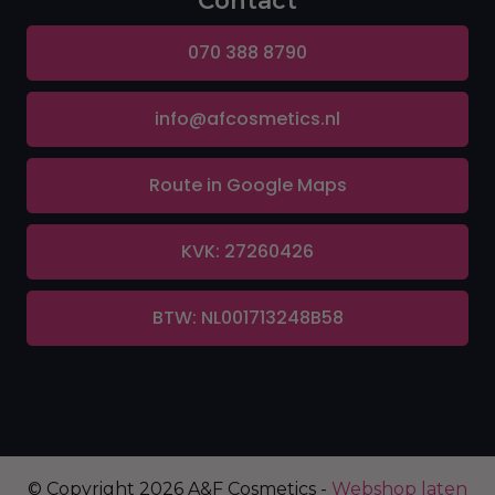
Contact
070 388 8790
info@afcosmetics.nl
Route in Google Maps
KVK: 27260426
BTW: NL001713248B58
© Copyright 2026 A&F Cosmetics -
Webshop laten