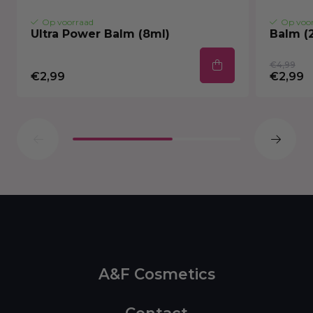
Op voorraad
Op voo
Ultra Power Balm (8ml)
Balm (
€4,99
€2,99
€2,99
A&F Cosmetics