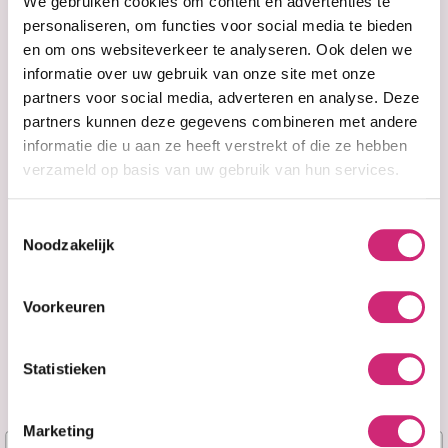
eerste
We gebruiken cookies om content en advertenties te
Donkere kleuren die bij je baard passen!
personaliseren, om functies voor social media te bieden
en om ons websiteverkeer te analyseren. Ook delen we
Laat geen vlekken achter
bestelling
informatie over uw gebruik van onze site met onze
Dekt grijs perfect zonder vlekken op je huid.
partners voor social media, adverteren en analyse. Deze
partners kunnen deze gegevens combineren met andere
Niet-druppelende creamer
informatie die u aan ze heeft verstrekt of die ze hebben
Crème met een hoge viscositeit bedekt je baard
verzameld op basis van uw gebruik van hun services.
en druipt niet.
Toestemmingsselectie
Snelle kam
Noodzakelijk
Gemakkelijk aan te brengen op elk deel van uw
baard, zelfs op kortere baardstijlen.
Voorkeuren
Toon meer
Speciaal verrijkt met Aloë-extract & Olijfolie.
Statistieken
Je beoordeling toevoegen
Marketing
Naam