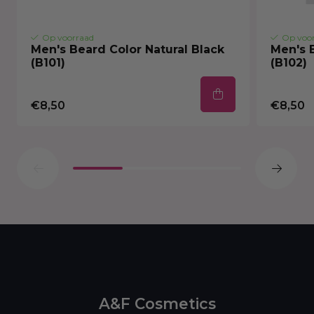
Op voorraad
Op voo
Men's Beard Color Natural Black
Men's 
(B101)
(B102)
€8,50
€8,50
A&F Cosmetics