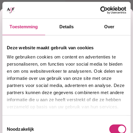
Korting
Toestemming
Details
Over
op je
Deze website maakt gebruik van cookies
eerste
We gebruiken cookies om content en advertenties te
Op voorraad
personaliseren, om functies voor social media te bieden
African Body
Sponge –
en om ons websiteverkeer te analyseren. Ook delen we
Originele
bestelling
informatie over uw gebruik van onze site met onze
Exfoliërende
partners voor social media, adverteren en analyse. Deze
Netspons
partners kunnen deze gegevens combineren met andere
informatie die u aan ze heeft verstrekt of die ze hebben
€5,99
verzameld op basis van uw gebruik van hun services.
Toestemmingsselectie
Noodzakelijk
Ontdek de kracht van authentieke exfoliatie met