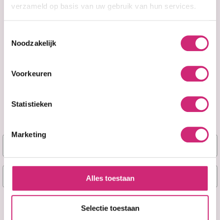
verzameld op basis van uw gebruik van hun services.
Toestemmingsselectie
Noodzakelijk
Voorkeuren
Op voorraad
Op voorraad
Africa's Best Kids
Natural
Statistieken
Organics Soft
Conditioning
Hold Styling
Relaxer System
Pomade And
With Scalpguard
Marketing
Hairdress (114g)
(Coarse Kit)
Naam
E-mail
€5,49
€9,99
Alles toestaan
Ja, stuur mij mijn 5% korting!
Selectie toestaan