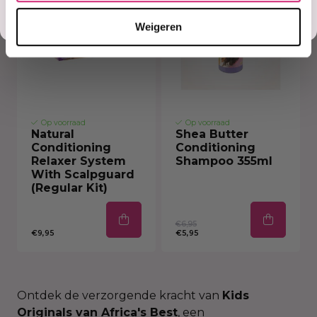
Misschien later
Weigeren
Op voorraad
Op voorraad
Natural
Shea Butter
Conditioning
Conditioning
Relaxer System
Shampoo 355ml
With Scalpguard
(Regular Kit)
€6,95
€9,95
€5,95
Ontdek de verzorgende kracht van
Kids
Originals van Africa's Best
, een