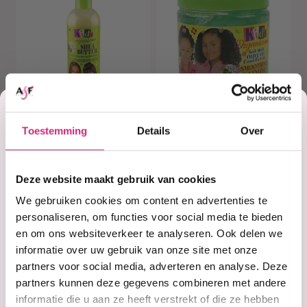
Korting
Toestemming
Details
Over
Op voorraad
Op voorraad
op je
Africa's Best Kids
Africa's Best Kids
Organics Shea
Organics Soft
Butter
Hold Smoothing
Deze website maakt gebruik van cookies
Detangling
& Styling Gel
eerste
We gebruiken cookies om content en advertenties te
Lotion 355ml
425g
personaliseren, om functies voor social media te bieden
en om ons websiteverkeer te analyseren. Ook delen we
€4,99
€5,99
bestelling
informatie over uw gebruik van onze site met onze
partners voor social media, adverteren en analyse. Deze
partners kunnen deze gegevens combineren met andere
informatie die u aan ze heeft verstrekt of die ze hebben