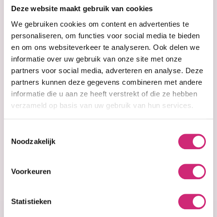
op je
Deze website maakt gebruik van cookies
eerste
We gebruiken cookies om content en advertenties te
personaliseren, om functies voor social media te bieden
en om ons websiteverkeer te analyseren. Ook delen we
bestelling
informatie over uw gebruik van onze site met onze
partners voor social media, adverteren en analyse. Deze
partners kunnen deze gegevens combineren met andere
informatie die u aan ze heeft verstrekt of die ze hebben
Op voorraad
Niet op voorraad
AHU Red Onion &
AHU Red Onion &
verzameld op basis van uw gebruik van hun services.
Rosemary Hair
Rosemary Hair
Mask 300ml
Treatment Spray
Toestemmingsselectie
300ml
Noodzakelijk
€19,99
€19,99
Voorkeuren
Statistieken