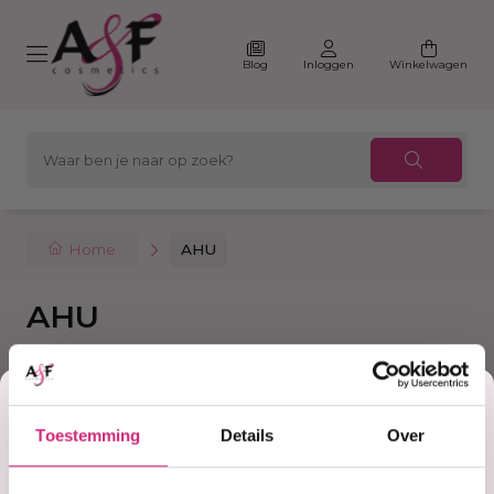
Blog
Inloggen
Winkelwagen
Home
AHU
AHU
Korting
Filter
Sorteer
Toestemming
Details
Over