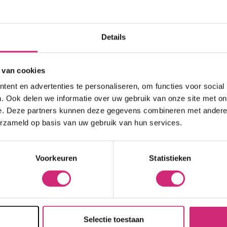
kort
eren op:
Naam oplopend
Hittebescherming
Brightening
 Care Treatment
Lock & Twist
Moisturizer
ides
Braids and Twists
Lotion
Details
 Removers and Toners
op j
Styling Spray
Soap
h
Styling Mousse
Eye Care
a
 van cookies
Styling Pomade
Lip Care
 Permanent
ent en advertenties te personaliseren, om functies voor social
eers
Waves and Perms
Scrub
rary Hair Color
. Ook delen we informatie over uw gebruik van onze site met on
Oral Hygiene
e. Deze partners kunnen deze gegevens combineren met andere i
Sun Protection
erzameld op basis van uw gebruik van hun services.
best
Voorkeuren
Statistieken
Naam
Selectie toestaan
E-mail