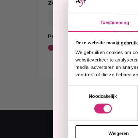
Zoek naar product
Sort
Kleurverzorging Shampoo
Body Brightening
Kids Relaxer
Color
Moisturizer
Relaxing Creme And Serum
Perox
Serum
Toestemming
Waves and Perms
Color
Body Treatment
Kids Texturizer
Bleac
Prijs
Soap
Henn
Deze website maakt gebruik
Body Spray
Semi
We gebruiken cookies om cont
Talcum Powders
Tempo
websiteverkeer te analyseren
Body Cream
media, adverteren en analys
Sun Protection
verstrekt of die ze hebben v
Toestemmingsselectie
Noodzakelijk
Weigeren