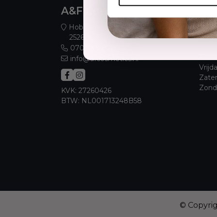
A&F Cosmetics
Ope
Maan
Hobbemaplein 52
Dins
2526 JC Den Haag
Woen
070 388 8790
Dond
info@afcosmetics.nl
Vrijd
Zate
Zond
KVK: 27260426
BTW: NL001713248B58
© Copyri