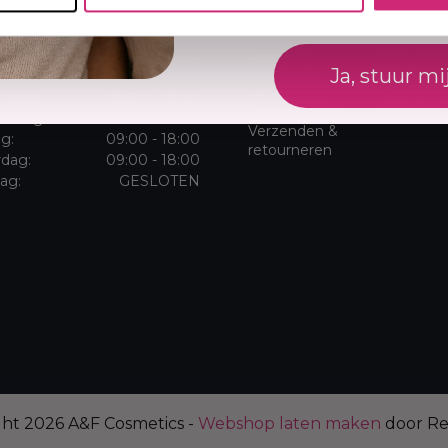
ningstijden
Klantenservice
dag:
09:00 - 18:00
Over ons
Klantense
Ja, stuur mi
Algemene
Sitemap
dag:
09:00 - 18:00
voorwaarden
Garantie 
sdag:
09:00 - 18:00
Privacybeleid
klachten
erdag:
09:00 - 18:00
Verzenden &
ag:
09:00 - 18:00
retourneren
rdag:
09:00 - 18:00
ag:
GESLOTEN
ght 2026 A&F Cosmetics -
Webshop laten maken
door R