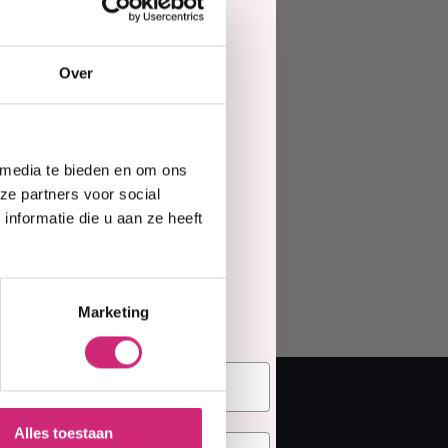
ing
Haarmasker
Over
e
 media te bieden en om ons
te
ze partners voor social
nformatie die u aan ze heeft
elling
Marketing
Alles toestaan