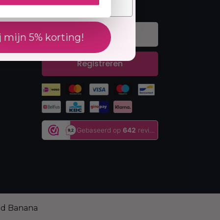
Nieuwsbrief
rvice
j mijn 5% korting!
en
Registreren
ed Banana