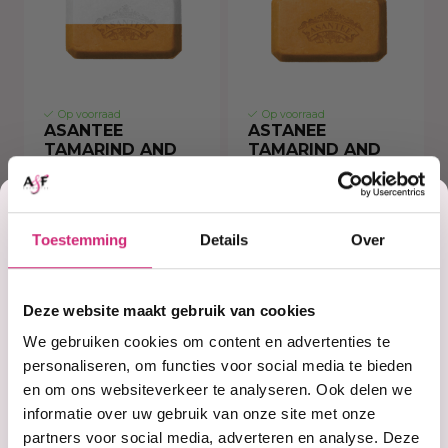
Op voorraad
Op voorraad
ASANTEE
ASTANEE
TAMARIND AND
TAMARIND AND
GOAT MILK SOAP
HONEY HERBAL
SOAP. NO.010
Korting
Toestemming
Details
Over
€5,99
€5,99
op je
Deze website maakt gebruik van cookies
eerste
Ontdek het Geheim van Een Stralende Huid met
We gebruiken cookies om content en advertenties te
Asantee: Jouw Vertrouwde Thaise
personaliseren, om functies voor social media te bieden
Huidverzorgingsoplossing
en om ons websiteverkeer te analyseren. Ook delen we
bestelling
informatie over uw gebruik van onze site met onze
partners voor social media, adverteren en analyse. Deze
Welkom bij Asantee, waar schoonheid