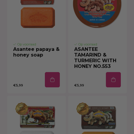
Op voorraad
Op voorraad
Asantee papaya &
ASANTEE
honey soap
TAMARIND &
TURMERIC WITH
HONEY NO.553
€5,99
€5,99