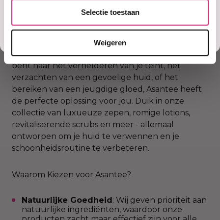
Ja, stuur mij mijn 5% korting!
Selectie toestaan
Ontdek Jouw Gloed met het Assortiment van
Asantee: Verken onze diverse lijn van
Misschien later
huidverzorgingsessentials die zijn afgestemd op
Weigeren
verschillende huidproblemen. Of je nu op zoek
bent naar het verhelderen van je teint, het
verzachten van een gevoelige huid, of het
bereiken van een jeugdige gloed, Asantee heeft
de perfecte oplossing voor jou. Duik in onze
collectie van luxueuze zepen, romige lotions,
revitaliserende scrubs en meer - allemaal
ontworpen om je huid te verwennen en je
schoonheidsroutine te verbeteren.
Waarom Kiezen voor Asantee?
Natuurlijke Goedheid
: Wij geven prioriteit aan
natuurlijke ingrediënten, waardoor onze
producten zacht maar effectief zijn voor alle