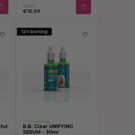
€18,99
€16,99
12% korting
Op voorraad
ful
B.B. Clear UNIFYING
SERUM - 30ml