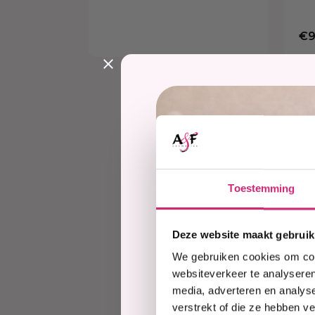
€9
BB Cl
A&F C
Toestemming
Heb jij altijd al 
van BB Clear gaan 
Deze website maakt gebruik
dromen: stralend, 
We gebruiken cookies om cont
producten bij A&F
websiteverkeer te analyseren
media, adverteren en analys
BB Clea
verstrekt of die ze hebben v