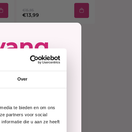
€15,95
€13,99
vang
bij
ing
Over
e
 De fijne producten
e de huid van je
e BB Clear
 media te bieden en om ons
te
ze partners voor social
nformatie die u aan ze heeft