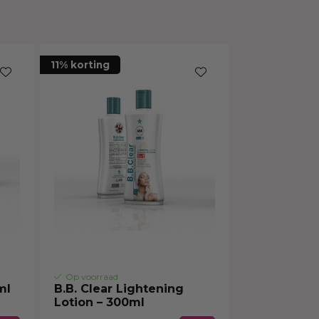
Haarmasker
11% korting
Op voorraad
ml
B.B. Clear Lightening
Lotion – 300ml