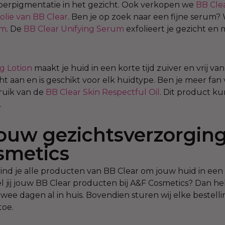
erpigmentatie in het gezicht. Ook verkopen we
BB Cle
olie van BB Clear
. Ben je op zoek naar een fijne serum
um
. De
BB Clear Unifying Serum
exfolieert je gezicht en
g Lotion
maakt je huid in een korte tijd zuiver en vrij va
cht aan en is geschikt voor elk huidtype. Ben je meer fa
bruik van de
BB Clear Skin Respectful Oil
. Dit product ku
.
jouw gezichtsverzorging
smetics
vind je alle producten van BB Clear om jouw huid in een
tel jij jouw BB Clear producten bij A&F Cosmetics? Dan he
twee dagen al in huis. Bovendien sturen wij elke bestell
 toe.