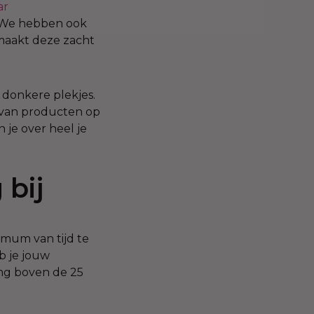
ar
? We hebben ook
 maakt deze zacht
n donkere plekjes.
n van producten op
n je over heel je
 bij
 mum van tijd te
b je jouw
ing boven de 25