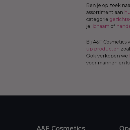
Ben je op zoek na
assortiment aan
hu
categorie
gezichts
je
lichaam
of
hande
Bij A&F Cosmetics 
up producten
zoa
Ook verkopen we
voor mannen en kin
A&F Cosmetics
Ope