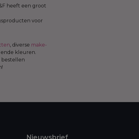
&F heeft een groot
ngsproducten voor
cten
, diverse
make-
llende kleuren.
 bestellen
n!
Nieuwsbrief