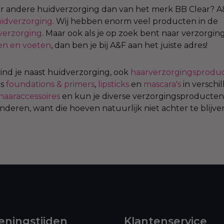
ar andere huidverzorging dan van het merk BB Clear? A
idverzorging
. Wij hebben enorm veel producten in de
verzorging
. Maar ook als je op zoek bent naar verzorgi
n en voeten
, dan ben je bij A&F aan het juiste adres!
vind je naast huidverzorging, ook
haarverzorgingsprodu
ls
foundations & primers
,
lipsticks
en
mascara's
in verschi
haaraccessoires
en kun je diverse verzorgingsproducten
deren, want die hoeven natuurlijk niet achter te blijve
ningstijden
Klantenservice