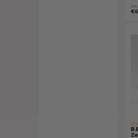
€8,
€6
N
B.
Ze