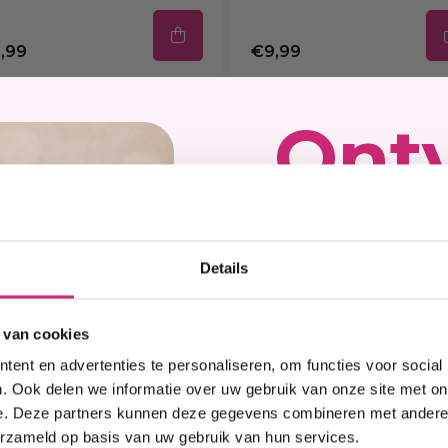
,99
€9,99
Ont
ear online kopen 
kort
osmetics
Details
op j
een stralende huid willen hebben zonder donkere vlekjes?
je daarbij helpen! Met de producten van BB Clear krijg j
 van cookies
zacht, glad en zonder oneffenheden. Je bestelt de best
ent en advertenties te personaliseren, om functies voor social
 Cosmetics!
eers
. Ook delen we informatie over uw gebruik van onze site met on
e. Deze partners kunnen deze gegevens combineren met andere i
r: het geheim voor een
erzameld op basis van uw gebruik van hun services.