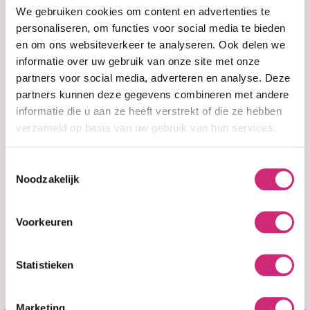
Coconut Oil
Coconut Oil
eerste
We gebruiken cookies om content en advertenties te
Styling Gel 236ml
Styling Gel 473ml
personaliseren, om functies voor social media te bieden
en om ons websiteverkeer te analyseren. Ook delen we
€3,95
bestelling
informatie over uw gebruik van onze site met onze
€2,95
€4,49
partners voor social media, adverteren en analyse. Deze
partners kunnen deze gegevens combineren met andere
informatie die u aan ze heeft verstrekt of die ze hebben
verzameld op basis van uw gebruik van hun services.
Toestemmingsselectie
Noodzakelijk
Voorkeuren
Op voorraad
Op voorraad
Statistieken
Eco Styler
Eco Styler Color
Coconut Oil
Treated Styling
Styling Gel 936ml
Gel 16oz.
Marketing