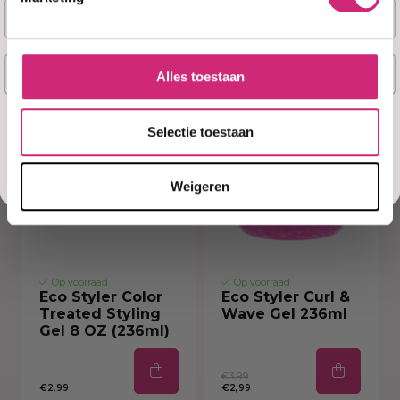
Naam
€8,95
€7,49
€4,99
E-mail
Alles toestaan
Ja, stuur mij mijn 5% korting!
Selectie toestaan
Misschien later
Weigeren
Op voorraad
Op voorraad
Eco Styler Color
Eco Styler Curl &
Treated Styling
Wave Gel 236ml
Gel 8 OZ (236ml)
€3,99
€2,99
€2,99