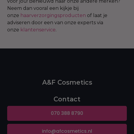
voor jou! Benieuwd naar onze andere merken?
Neem dan vooral een kijkje bij
onze
haarverzorgingsproducten
of laat je
adviseren door een van onze experts via
onze
klantenservice
.
A&F Cosmetics
Contact
070 388 8790
info@afcosmetics.nl