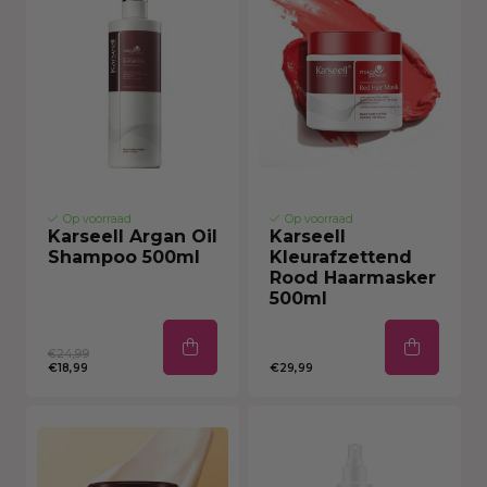
Op voorraad
Op voorraad
Karseell Argan Oil
Karseell
Shampoo 500ml
Kleurafzettend
Rood Haarmasker
500ml
€24,99
€18,99
€29,99