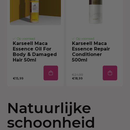
Op voorraad
Op voorraad
Karseell Maca
Karseell Maca
Essence Oil For
Essence Repair
Body & Damaged
Conditioner
Hair 50ml
500ml
€24,99
€15,99
€18,99
Natuurlijke
schoonheid