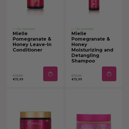
Op voorraad
Op voorraad
Mielle
Mielle
Pomegranate &
Pomegranate &
Honey Leave-In
Honey
Conditioner
Moisturizing and
Detangling
Shampoo
€18,99
€18,99
€15,99
€15,99