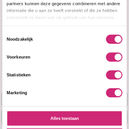
partners kunnen deze gegevens combineren met andere
informatie die u aan ze heeft verstrekt of die ze hebben
verzameld op basis van uw gebruik van hun services.
Op voorraad
Op voorraad
Mielle Rice Water
Mielle Rice Water
Hydrating
Moisturizing Milk
Toestemmingsselectie
Shampoo 227g
227g
Noodzakelijk
€16,99
€16,99
€12,99
€12,99
Voorkeuren
Statistieken
Marketing
Naam
E-mail
Alles toestaan