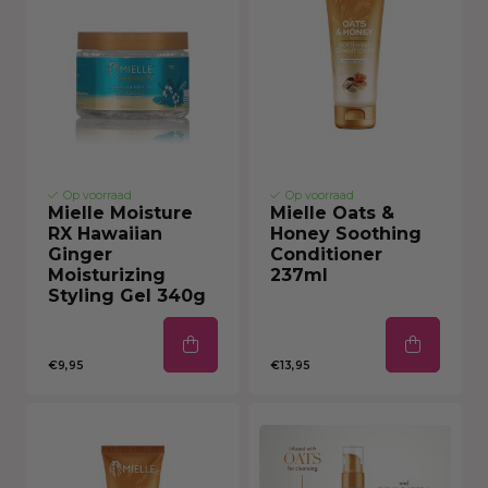
Op voorraad
Op voorraad
Mielle Moisture
Mielle Oats &
RX Hawaiian
Honey Soothing
Ginger
Conditioner
Moisturizing
237ml
Styling Gel 340g
€9,95
€13,95