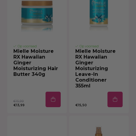
Op voorraad
Op voorraad
Mielle Moisture
Mielle Moisture
RX Hawaiian
RX Hawaiian
Ginger
Ginger
Moisturizing Hair
Moisturizing
Butter 340g
Leave-In
Conditioner
355ml
€15,99
€13,99
€15,50