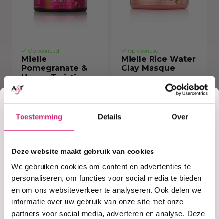
Op voorraad
Op voorraad
Mielle
Mielle Rice Water
Pomegranate &
Clay Masque
Honey Twisting
Soufflé
Korting
€18,99
€16,99
Toestemming
Details
Over
€15,99
€12,99
op je
Deze website maakt gebruik van cookies
eerste
We gebruiken cookies om content en advertenties te
personaliseren, om functies voor social media te bieden
en om ons websiteverkeer te analyseren. Ook delen we
bestelling
informatie over uw gebruik van onze site met onze
partners voor social media, adverteren en analyse. Deze