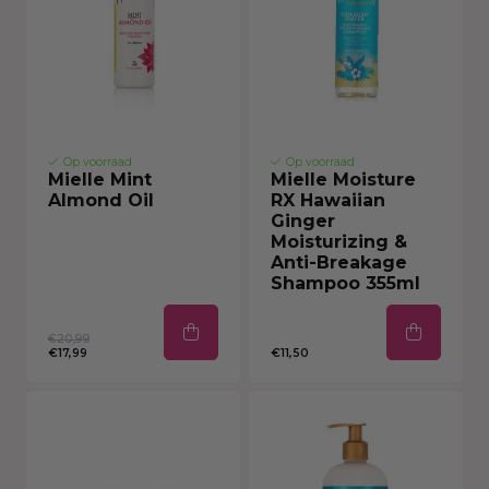
Op voorraad
Op voorraad
Mielle Mint
Mielle Moisture
Almond Oil
RX Hawaiian
Ginger
Moisturizing &
Anti-Breakage
Shampoo 355ml
€20,99
€17,99
€11,50