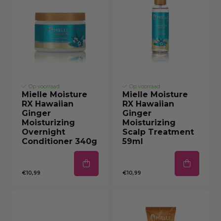
Op voorraad
Op voorraad
Mielle Moisture
Mielle Moisture
RX Hawaiian
RX Hawaiian
Ginger
Ginger
Moisturizing
Moisturizing
Overnight
Scalp Treatment
Conditioner 340g
59ml
€10,99
€10,99