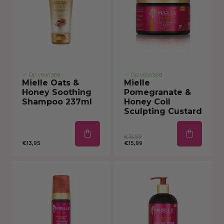
Op voorraad
Op voorraad
Mielle Oats &
Mielle
Honey Soothing
Pomegranate &
Shampoo 237ml
Honey Coil
Sculpting Custard
€18,99
€13,95
€15,99