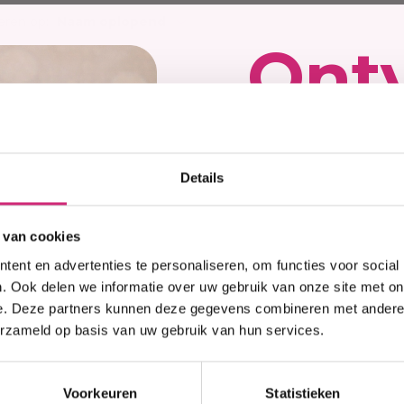
Hittebescherming
Brightening
 Care Treatment
eren op:
Naam oplopend
Lock & Twist
Moisturizer
ides
Ont
Braids and Twists
Lotion
 Removers and Toners
Styling Spray
Soap
h
Styling Mousse
Eye Care
a
kort
Styling Pomade
Lip Care
 Permanent
Waves and Perms
Scrub
rary Hair Color
Details
Oral Hygiene
op j
Sun Protection
 van cookies
ent en advertenties te personaliseren, om functies voor social
eers
. Ook delen we informatie over uw gebruik van onze site met on
e. Deze partners kunnen deze gegevens combineren met andere i
erzameld op basis van uw gebruik van hun services.
best
p voorraad
Op voorraad
 Scars Cream
No Scars Premium Bea
Soap For Clean And
Voorkeuren
Statistieken
Moisturized Skin 150g