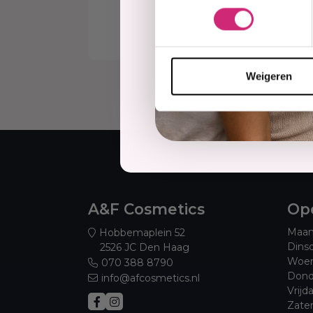
€9
Weigeren
A&F Cosmetics
Ope
Maan
Hobbemaplein 52
Dins
2526 JC Den Haag
Woen
070 388 8790
Dond
info@afcosmetics.nl
Vrijd
Zate