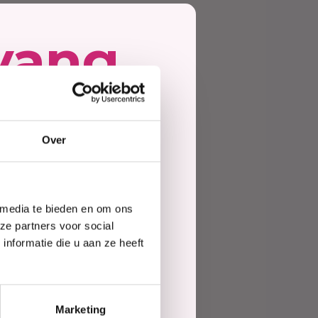
Haarmasker
vang
ing
Over
e
 media te bieden en om ons
te
ze partners voor social
nformatie die u aan ze heeft
elling
uty
Marketing