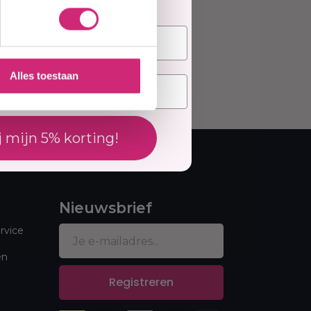
Alles toestaan
j mijn 5% korting!
Nieuwsbrief
rvice
en
Registreren