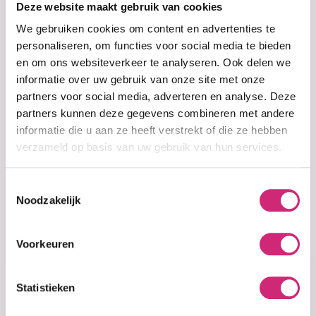
Deze website maakt gebruik van cookies
eerste
We gebruiken cookies om content en advertenties te
personaliseren, om functies voor social media te bieden
en om ons websiteverkeer te analyseren. Ook delen we
bestelling
informatie over uw gebruik van onze site met onze
partners voor social media, adverteren en analyse. Deze
partners kunnen deze gegevens combineren met andere
Op voorraad
Op voorraad
informatie die u aan ze heeft verstrekt of die ze hebben
Plantoon 5 in 1
PLANTOON
Powerful Face
Batana oil jar
verzameld op basis van uw gebruik van hun services.
Serum 30ml
(120ml)
Toestemmingsselectie
€21,99
Noodzakelijk
€19,99
€19,99
Voorkeuren
Statistieken