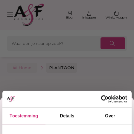
Blog
Inloggen
Winkelwagen
Home
PLANTOON
Filter
Sorteer
Korting
Toestemming
Details
Over
op je