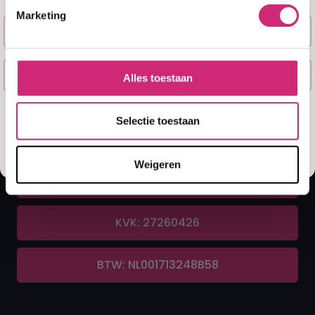
Marketing
A&F Cosmetics
Naam
Contact
E-mail
Alles toestaan
070 388 8790
Ja, stuur mij mijn 5% korting!
Selectie toestaan
info@afcosmetics.nl
Misschien later
Weigeren
Route in Google Maps
KVK: 27260426
BTW: NL001713248B58