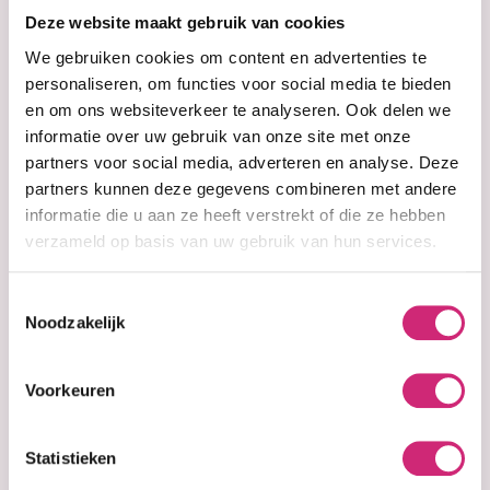
op je
Pr. Francoise
Pr. Francoise
Bedon Paris
Bedon Paris
Deze website maakt gebruik van cookies
Lightening
Lightening
eerste
We gebruiken cookies om content en advertenties te
Cream Supreme
Cream Tube
personaliseren, om functies voor social media te bieden
Reparateur
en om ons websiteverkeer te analyseren. Ook delen we
bestelling
informatie over uw gebruik van onze site met onze
€19,99
€23,99
partners voor social media, adverteren en analyse. Deze
partners kunnen deze gegevens combineren met andere
informatie die u aan ze heeft verstrekt of die ze hebben
verzameld op basis van uw gebruik van hun services.
Toestemmingsselectie
Noodzakelijk
Voorkeuren
Statistieken
Niet op voorraad
Op voorraad
Pr. Francoise
Pr. Francoise