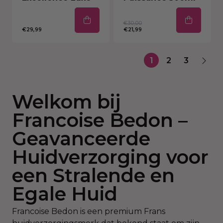
€30,00
€29,99
€21,99
1
2
3
Welkom bij
Francoise Bedon –
Geavanceerde
Huidverzorging voor
een Stralende en
Egale Huid
Francoise Bedon is een premium Frans