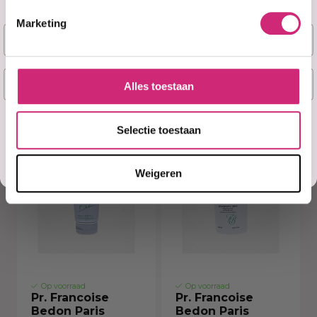
Bedon Paris
Bedon Paris
Lightening
Lightening Face
Marketing
Naam
Cream Ultime
Cream Carrot
Carotte Luxe
E-mail
€40,00
Alles toestaan
€23,99
€34,99
Ja, stuur mij mijn 5% korting!
Selectie toestaan
Misschien later
Weigeren
Op voorraad
Op voorraad
Pr. Francoise
Pr. Francoise
Bedon Paris
Bedon Paris