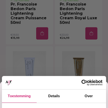
Op voorraad
Op voorraad
Pr. Francoise
Pr. Francoise
Bedon Paris
Bedon Paris
Lightening
Lightening
Cream Puissance
Cream Royal Luxe
50ml
50ml
€18,50
€33,00
€15,99
€24,99
Korting
Toestemming
Details
Over
Op voorraad
Op voorraad