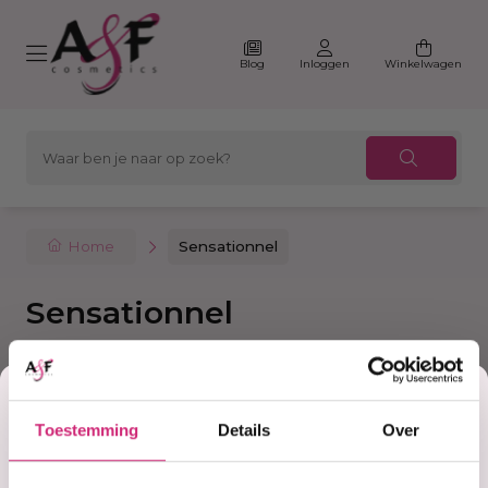
Blog
Inloggen
Winkelwagen
Home
Sensationnel
Sensationnel
Korting
Filter
Sorteer
Toestemming
Details
Over