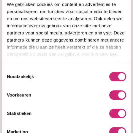
eerste
We gebruiken cookies om content en advertenties te
personaliseren, om functies voor social media te bieden
en om ons websiteverkeer te analyseren. Ook delen we
bestelling
informatie over uw gebruik van onze site met onze
partners voor social media, adverteren en analyse. Deze
partners kunnen deze gegevens combineren met andere
Op voorraad
Op voorraad
Sunny Isle
Sunny Isle
informatie die u aan ze heeft verstrekt of die ze hebben
Jamaican Black
Jamaican
verzameld op basis van uw gebruik van hun services.
Castor Oil Extra
Pimento Oil with
Dark Shampoo
Black Castor Oil
12oz (355ml)
4oz
Toestemmingsselectie
Noodzakelijk
€12,95
€14,95
€9,95
€11,95
Voorkeuren
Statistieken
Marketing