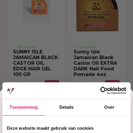
Op voorraad
Op voorraad
SUNNY ISLE
Sunny Isle
JAMAICAN BLACK
Jamaican Black
CASTOR OIL
Castor Oil EXTRA
EDGE HAIR GEL
DARK Hair Food
100 GR
Pomade 4oz
Korting
€6,99
€7,95
Toestemming
Details
Over
op je
Deze website maakt gebruik van cookies