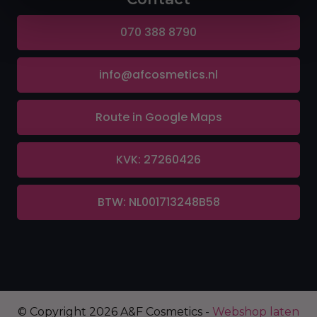
070 388 8790
info@afcosmetics.nl
Route in Google Maps
KVK: 27260426
BTW: NL001713248B58
© Copyright 2026 A&F Cosmetics -
Webshop laten