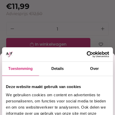
€11,99
Adviesprijs:
€12,50
In winkelwagen
Korting
Op voorraad
Voor 15:00 besteld =
morgen in huis
Toestemming
Details
Over
30 dagen
bedenktijd
op je
Uitgebreide
collectie
Gratis verzending
vanaf €40 (NL&BE)
Deze website maakt gebruik van cookies
eerste
We gebruiken cookies om content en advertenties te
personaliseren, om functies voor social media te bieden
en om ons websiteverkeer te analyseren. Ook delen we
Productinformatie
informatie over uw gebruik van onze site met onze