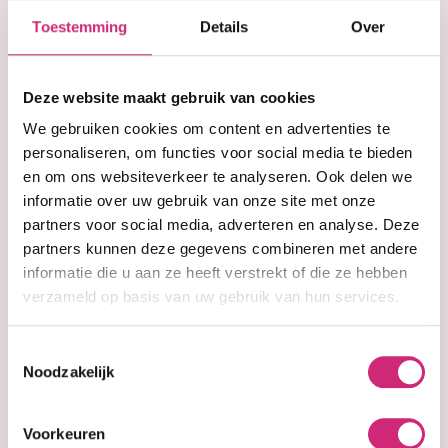
Korting
€21,95
Toestemming
Details
Over
op je
Deze website maakt gebruik van cookies
eerste
We gebruiken cookies om content en advertenties te
In winkelwagen
personaliseren, om functies voor social media te bieden
en om ons websiteverkeer te analyseren. Ook delen we
bestelling
informatie over uw gebruik van onze site met onze
Op voorraad
partners voor social media, adverteren en analyse. Deze
Voor 15:00 besteld =
morgen in huis
partners kunnen deze gegevens combineren met andere
30 dagen
bedenktijd
informatie die u aan ze heeft verstrekt of die ze hebben
Uitgebreide
collectie
Gratis verzending
vanaf €40 (NL&BE)
verzameld op basis van uw gebruik van hun services.
Toestemmingsselectie
Noodzakelijk
Productinformatie
Voorkeuren