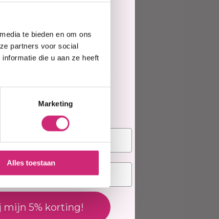
e
 media te bieden en om ons
te
ze partners voor social
ing toevoegen
nformatie die u aan ze heeft
ews geschreven over dit product.
elling
Marketing
deling
Alles toestaan
j mijn 5% korting!