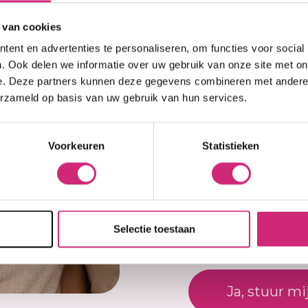
op j
 van cookies
ent en advertenties te personaliseren, om functies voor social
eers
. Ook delen we informatie over uw gebruik van onze site met on
Je beoordel
e. Deze partners kunnen deze gegevens combineren met andere i
erzameld op basis van uw gebruik van hun services.
ream SPF15 Trio is
Er zijn nog geen revi
best
 huidbleekcrème die
uctie te reguleren.
Voorkeuren
Statistieken
Schrijf een beoor
, helpt de tekenen
evordert een
Naam
dt bescherming tegen
ing van SPF15, terwijl
 zichtbaar verbetert.
Selectie toestaan
E-mail
 gecombineerde, vette
kt voor dagelijks
Ja, stuur mi