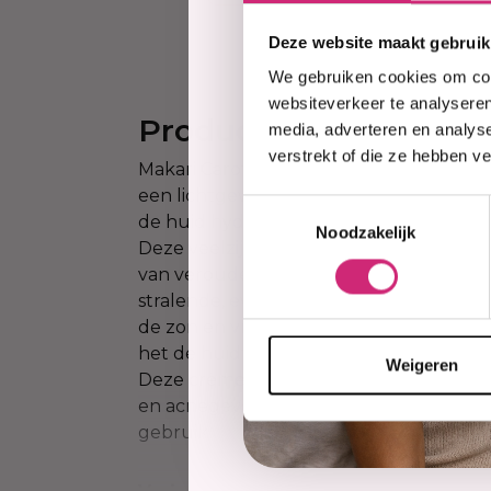
Deze website maakt gebruik
We gebruiken cookies om cont
websiteverkeer te analyseren
Productinformatie
media, adverteren en analys
verstrekt of die ze hebben v
Makari Carotonic Extreme Toning Face C
een lichtgewicht, carotone natuurlijke
Toestemmingsselectie
de huid hydrateert en helpt de olieprod
Noodzakelijk
Deze veelzijdige crème vermindert acne
van veroudering te minimaliseren en b
stralende, evenwichtige teint. Het bie
de zon en vrije radicalen met de toevoeg
het de huidtextuur en de algehele teint
Weigeren
Deze crème is speciaal ontwikkeld voor
en acnegevoelige huidtypes en is geschi
gebruik.