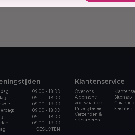
gt en egaliseert.
tie te reguleren.
e teint. Beschermt
alen. Aanbevolen voor
 huidtypes. Bevat
e en maakt de huid
e in balans te
ningstijden
Klantenservice
van acne en
 zoals fijne lijntjes.
dag:
09:00 - 18:00
Over ons
Klantense
n zonbeschadiging en
Algemene
Sitemap
dag:
09:00 - 18:00
voorwaarden
Garantie 
urlijke ingrediënten
sdag:
09:00 - 18:00
Privacybeleid
klachten
Het resultaat is een
erdag:
09:00 - 18:00
Verzenden &
ag:
09:00 - 18:00
ar stralend is.
retourneren
rdag:
09:00 - 18:00
ag:
GESLOTEN